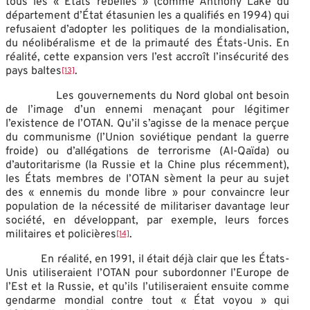
tous les « États rebelles » (comme Anthony Lake du
département d’État étasunien les a qualifiés en 1994) qui
refusaient d’adopter les politiques de la mondialisation,
du néolibéralisme et de la primauté des États-Unis. En
réalité, cette expansion vers l’est accroît l’insécurité des
pays baltes
.
[13]
Les gouvernements du Nord global ont besoin
de l’image d’un ennemi menaçant pour légitimer
l’existence de l’OTAN. Qu’il s’agisse de la menace perçue
du communisme (l’Union soviétique pendant la guerre
froide) ou d’allégations de terrorisme (Al-Qaïda) ou
d’autoritarisme (la Russie et la Chine plus récemment),
les États membres de l’OTAN sèment la peur au sujet
des « ennemis du monde libre » pour convaincre leur
population de la nécessité de militariser davantage leur
société, en développant, par exemple, leurs forces
militaires et policières
.
[14]
En réalité, en 1991, il était déjà clair que les États-
Unis utiliseraient l’OTAN pour subordonner l’Europe de
l’Est et la Russie, et qu’ils l’utiliseraient ensuite comme
gendarme mondial contre tout « État voyou » qui