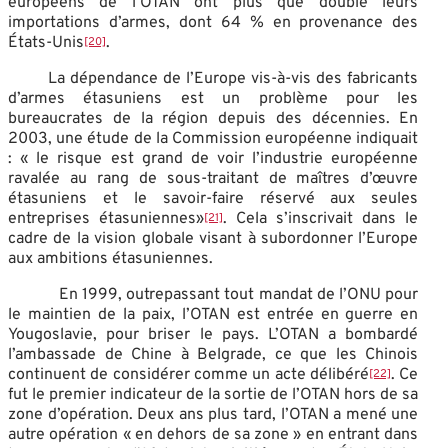
européens de l’OTAN ont plus que doublé leurs
importations d’armes, dont 64 % en provenance des
États-Unis
.
[20]
La dépendance de l’Europe vis-à-vis des fabricants
d’armes étasuniens est un problème pour les
bureaucrates de la région depuis des décennies. En
2003, une étude de la Commission européenne indiquait
: « le risque est grand de voir l’industrie européenne
ravalée au rang de sous-traitant de maîtres d’œuvre
étasuniens et le savoir-faire réservé aux seules
entreprises étasuniennes»
. Cela s’inscrivait dans le
[21]
cadre de la vision globale visant à subordonner l’Europe
aux ambitions étasuniennes.
En 1999, outrepassant tout mandat de l’ONU pour
le maintien de la paix, l’OTAN est entrée en guerre en
Yougoslavie, pour briser le pays. L’OTAN a bombardé
l’ambassade de Chine à Belgrade, ce que les Chinois
continuent de considérer comme un acte délibéré
. Ce
[22]
fut le premier indicateur de la sortie de l’OTAN hors de sa
zone d’opération. Deux ans plus tard, l’OTAN a mené une
autre opération « en dehors de sa zone » en entrant dans