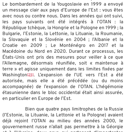
Le bombardement de la Yougoslavie en 1999 a envoyé
un message clair aux pays d’Europe de l’Est : vous êtes
avec nous ou contre nous. Dans les années qui ont suivi,
les pays suivants ont été intégrés à l’OTAN : la
République tchèque, la Hongrie et la Pologne en 1999 ; la
Bulgarie, l’Estonie, la Lettonie, la Lituanie, la Roumanie,
la Slovaquie et la Slovénie en 2004 ; l’Albanie et la
Croatie en 2009 ; Le Monténégro en 2017 et la
Macédoine du Nord en 2020. Durant ce processus, les
États-Unis ont pris des mesures pour veiller à ce que
l’Allemagne, désormais réunifiée, soit « maintenue à
terre » et agisse uniquement dans les limites fixées par
Washington
. L’expansion de l’UE vers l’Est a été
[25]
autorisée, mais elle a été précédée (ou du moins
accompagnée) de l’expansion de l’OTAN. L’hégémonie
étasunienne dans le bloc occidental était ainsi assurée,
en particulier en Europe de l’Est.
Bien que quatre pays limitrophes de la Russie
(l’Estonie, la Lituanie, la Lettonie et la Pologne) avaient
déjà rejoint l’OTAN au milieu des années 2000, le
gouvernement russe n’allait pas permettre à la Géorgie