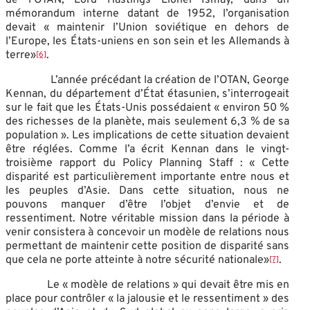
de l’OTAN, Lord Hastings Lionel Ismay, dans un
mémorandum interne datant de 1952, l’organisation
devait « maintenir l’Union soviétique en dehors de
l’Europe, les États-uniens en son sein et les Allemands à
terre»
.
[6]
L’année précédant la création de l’OTAN, George
Kennan, du département d’État étasunien, s’interrogeait
sur le fait que les États-Unis possédaient « environ 50 %
des richesses de la planète, mais seulement 6,3 % de sa
population ». Les implications de cette situation devaient
être réglées. Comme l’a écrit Kennan dans le vingt-
troisième rapport du Policy Planning Staff : « Cette
disparité est particulièrement importante entre nous et
les peuples d’Asie. Dans cette situation, nous ne
pouvons manquer d’être l’objet d’envie et de
ressentiment. Notre véritable mission dans la période à
venir consistera à concevoir un modèle de relations nous
permettant de maintenir cette position de disparité sans
que cela ne porte atteinte à notre sécurité nationale»
.
[7]
Le « modèle de relations » qui devait être mis en
place pour contrôler « la jalousie et le ressentiment » des