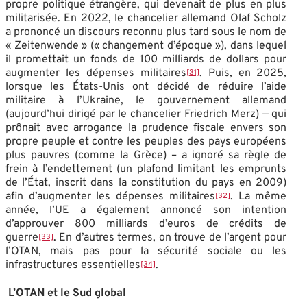
propre politique étrangère, qui devenait de plus en plus
militarisée. En 2022, le chancelier allemand Olaf Scholz
a prononcé un discours reconnu plus tard sous le nom de
« Zeitenwende » (« changement d’époque »), dans lequel
il promettait un fonds de 100 milliards de dollars pour
augmenter les dépenses militaires
. Puis, en 2025,
[31]
lorsque les États-Unis ont décidé de réduire l’aide
militaire à l’Ukraine, le gouvernement allemand
(aujourd’hui dirigé par le chancelier Friedrich Merz) — qui
prônait avec arrogance la prudence fiscale envers son
propre peuple et contre les peuples des pays européens
plus pauvres (comme la Grèce) – a ignoré sa règle de
frein à l’endettement (un plafond limitant les emprunts
de l’État, inscrit dans la constitution du pays en 2009)
afin d’augmenter les dépenses militaires
. La même
[32]
année, l’UE a également annoncé son intention
d’approuver 800 milliards d’euros de crédits de
guerre
. En d’autres termes, on trouve de l’argent pour
[33]
l’OTAN, mais pas pour la sécurité sociale ou les
infrastructures essentielles
.
[34]
L’OTAN et le Sud global