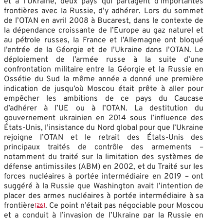
et à l’Ukraine, deux pays qui partagent d’importantes
frontières avec la Russie, d’y adhérer. Lors du sommet
de l’OTAN en avril 2008 à Bucarest, dans le contexte de
la dépendance croissante de l’Europe au gaz naturel et
au pétrole russes, la France et l’Allemagne ont bloqué
l’entrée de la Géorgie et de l’Ukraine dans l’OTAN. Le
déploiement de l’armée russe à la suite d’une
confrontation militaire entre la Géorgie et la Russie en
Ossétie du Sud la même année a donné une première
indication de jusqu’où Moscou était prête à aller pour
empêcher les ambitions de ce pays du Caucase
d’adhérer à l’UE ou à l’OTAN. La destitution du
gouvernement ukrainien en 2014 sous l’influence des
États-Unis, l’insistance du Nord global pour que l’Ukraine
rejoigne l’OTAN et le retrait des États-Unis des
principaux traités de contrôle des armements –
notamment du traité sur la limitation des systèmes de
défense antimissiles (ABM) en 2002, et du Traité sur les
forces nucléaires à portée intermédiaire en 2019 – ont
suggéré à la Russie que Washington avait l’intention de
placer des armes nucléaires à portée intermédiaire à sa
frontière
. Ce point n’était pas négociable pour Moscou
[26]
et a conduit à l’invasion de l’Ukraine par la Russie en