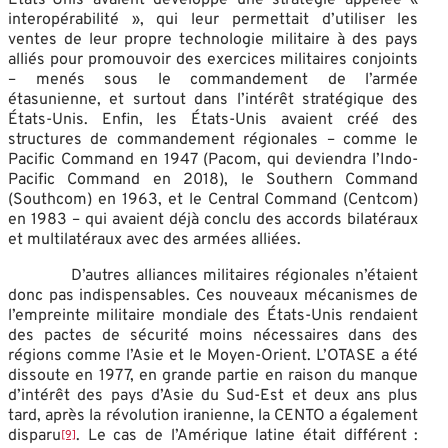
États-Unis avaient développé une stratégie appelée «
interopérabilité », qui leur permettait d’utiliser les
ventes de leur propre technologie militaire à des pays
alliés pour promouvoir des exercices militaires conjoints
– menés sous le commandement de l’armée
étasunienne, et surtout dans l’intérêt stratégique des
États-Unis. Enfin, les États-Unis avaient créé des
structures de commandement régionales – comme le
Pacific Command en 1947 (Pacom, qui deviendra l’Indo-
Pacific Command en 2018), le Southern Command
(Southcom) en 1963, et le Central Command (Centcom)
en 1983 – qui avaient déjà conclu des accords bilatéraux
et multilatéraux avec des armées alliées.
D’autres alliances militaires régionales n’étaient
donc pas indispensables. Ces nouveaux mécanismes de
l’empreinte militaire mondiale des États-Unis rendaient
des pactes de sécurité moins nécessaires dans des
régions comme l’Asie et le Moyen-Orient. L’OTASE a été
dissoute en 1977, en grande partie en raison du manque
d’intérêt des pays d’Asie du Sud-Est et deux ans plus
tard, après la révolution iranienne, la CENTO a également
disparu
. Le cas de l’Amérique latine était différent :
[9]