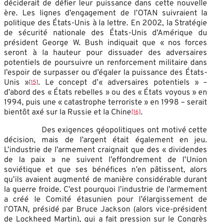
déciderait de défier leur puissance dans cette nouvelle
ère. Les lignes d’engagement de l’OTAN suivraient la
politique des États-Unis à la lettre. En 2002, la Stratégie
de sécurité nationale des États-Unis d’Amérique du
président George W. Bush indiquait que « nos forces
seront à la hauteur pour dissuader des adversaires
potentiels de poursuivre un renforcement militaire dans
l’espoir de surpasser ou d’égaler la puissance des États-
Unis »
. Le concept d’« adversaires potentiels » –
[15]
d’abord des « États rebelles » ou des « États voyous » en
1994, puis une « catastrophe terroriste » en 1998 – serait
bientôt axé sur la Russie et la Chine
.
[16]
Des exigences géopolitiques ont motivé cette
décision, mais de l’argent était également en jeu.
L’industrie de l’armement craignait que des « dividendes
de la paix » ne suivent l’effondrement de l’Union
soviétique et que ses bénéfices n’en pâtissent, alors
qu’ils avaient augmenté de manière considérable durant
la guerre froide. C’est pourquoi l’industrie de l’armement
a créé le Comité étasunien pour l’élargissement de
l’OTAN, présidé par Bruce Jackson (alors vice-président
de Lockheed Martin), qui a fait pression sur le Congrès