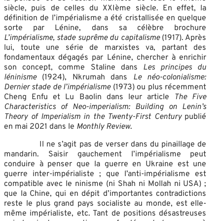
siècle, puis de celles du XXIème siècle. En effet, la
définition de l’impérialisme a été cristallisée en quelque
sorte par Lénine, dans sa célèbre brochure
L’impérialisme, stade suprême du capitalisme
(1917). Après
lui, toute une série de marxistes va, partant des
fondamentaux dégagés par Lénine, chercher à enrichir
son concept, comme Staline dans
Les principes du
léninisme
(1924), Nkrumah dans
Le néo-colonialisme:
Dernier stade de l’impérialisme
(1973) ou plus récemment
Cheng Enfu et Lu Baolin dans leur article
The Five
Characteristics of Neo-imperialism: Building on Lenin’s
Theory of Imperialism in the Twenty-First Century
publié
en mai 2021 dans le
Monthly Review
.
Il ne s’agit pas de verser dans du pinaillage de
mandarin. Saisir gauchement l’impérialisme peut
conduire à penser que la guerre en Ukraine est une
guerre inter-impérialiste ; que l’anti-impérialisme est
compatible avec le ninisme (ni Shah ni Mollah ni USA) ;
que la Chine, qui en dépit d’importantes contradictions
reste le plus grand pays socialiste au monde, est elle-
même impérialiste, etc. Tant de positions désastreuses