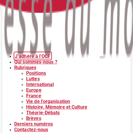
J’adhère à l’OCF
Qui sommes-nous ?
Rubriques
Positions
Luttes
International
Europe
France
Vie de l’organisation
Histoire, Mémoire et Culture
Théorie-Débats
Brèves
Derniers numéros
Contactez-nous