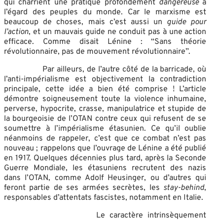
qui charrient une pratique profondément
dangereuse
à
l’égard des peuples du monde. Car le marxisme est
beaucoup de choses, mais c’est aussi un
guide pour
l’action
, et un mauvais guide ne conduit pas à une action
efficace. Comme disait Lénine : “Sans théorie
révolutionnaire, pas de mouvement révolutionnaire”.
Par ailleurs, de l’autre côté de la barricade, où
l’anti-impérialisme est objectivement la contradiction
principale, cette idée a bien été comprise ! L’article
démontre soigneusement toute la violence inhumaine,
perverse, hypocrite, crasse, manipulatrice et stupide de
la bourgeoisie de l’OTAN contre ceux qui refusent de se
soumettre à l’impérialisme étasunien. Ce qu’il oublie
néanmoins de rappeler, c’est que ce combat n’est pas
nouveau ; rappelons que l’ouvrage de Lénine a été publié
en 1917. Quelques décennies plus tard, après la Seconde
Guerre Mondiale, les étasuniens recrutent des nazis
dans l’OTAN, comme Adolf Heusinger, ou d’autres qui
feront partie de ses armées secrètes, les
stay-behind
,
responsables d’attentats fascistes, notamment en Italie.
Le caractère intrinsèquement