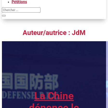
Pétitions
Auteur/autrice :
JdM
La Chine
dénonce le