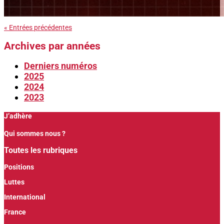
« Entrées précédentes
Archives par années
Derniers numéros
2025
2024
2023
J’adhère
Qui sommes nous ?
Toutes les rubriques
Positions
Luttes
International
France