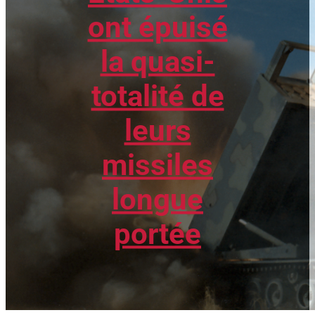
ont épuisé
la quasi-
totalité de
leurs
missiles
longue
portée