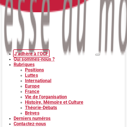
J’adhère à l’OCF
Qui sommes-nous ?
Rubriques
Positions
Luttes
International
Europe
France
Vie de l’organisation
Histoire, Mémoire et Culture
Théorie-Débats
Brèves
Derniers numéros
Contactez-nous