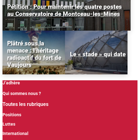
Pétition : Pour maintenir les quatre postes
au Conservatoire de Montceau-les-Mines
Plâtré sous la
menace : l’héritage
Le « stade » qui date
radioactif du fort de
Vaujours
J’adhère
Qui sommes nous ?
Toutes les rubriques
Positions
Luttes
International