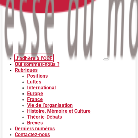
J’adhère à l’OCF
Qui sommes-nous ?
Rubriques
Positions
Luttes
International
Europe
France
Vie de l’organisation
Histoire, Mémoire et Culture
Théorie-Débats
Brèves
Derniers numéros
Contactez-nous