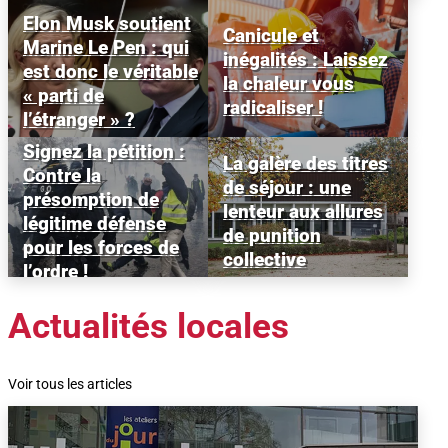
Elon Musk soutient
Canicule et
Marine Le Pen : qui
inégalités : Laissez
est donc le véritable
la chaleur vous
« parti de
radicaliser !
l’étranger » ?
Signez la pétition :
La galère des titres
Contre la
de séjour : une
présomption de
lenteur aux allures
légitime défense
de punition
pour les forces de
collective
l’ordre !
Actualités locales
Voir tous les articles