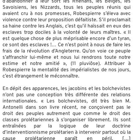
d’abandonner à leur sort les Rhénans, les Belges, les
Savoisiens, les Nizzards, tous les peuples réunis qui
avaient cru à nos promesses, Robespierre s’éleva avec
violence contre leur proposition défaitiste. S’il proclamait
sa haine contre les Anglais, c’est qu’il haïssait en eux des
esclaves trop dociles à la volonté de leurs maîtres. « Il
est quelque chose de plus méprisable encore d’un tyran,
ce sont des esclaves !… Ce n’est point à nous de faire les
frais de la révolution d’Angleterre. Qu’on voie ce peuple
s’affranchir lui-même et nous lui rendrons toute notre
estime et notre amitié », (11 pluviôse). Attribuer à
Robespierre la mentalité des impérialistes de nos jours,
c’est étrangement le méconnaître.
En dépit des apparences, les jacobins et les bolchevistes
n’ont pas une conception très différente des relations
internationales. « Les bolchevistes, dit très bien M.
Antonelli dans son livre récent, ne conçoivent pas le
droit des peuples autrement que comme le droit des
classes prolétariennes à s’organiser librement. Ils sont
entraînées par la logique de leur doctrine
d’interventionnisme prolétarien à intervenir partout où la
cause prolétarienne paraît en péril. […]