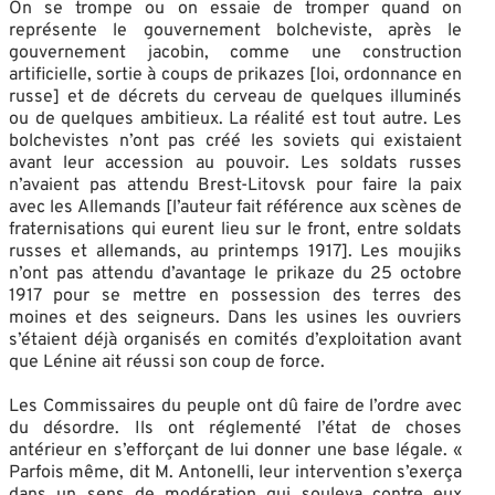
On se trompe ou on essaie de tromper quand on
représente le gouvernement bolcheviste, après le
gouvernement jacobin, comme une construction
artificielle, sortie à coups de prikazes [loi, ordonnance en
russe] et de décrets du cerveau de quelques illuminés
ou de quelques ambitieux. La réalité est tout autre. Les
bolchevistes n’ont pas créé les soviets qui existaient
avant leur accession au pouvoir. Les soldats russes
n’avaient pas attendu Brest-Litovsk pour faire la paix
avec les Allemands [l’auteur fait référence aux scènes de
fraternisations qui eurent lieu sur le front, entre soldats
russes et allemands, au printemps 1917]. Les moujiks
n’ont pas attendu d’avantage le prikaze du 25 octobre
1917 pour se mettre en possession des terres des
moines et des seigneurs. Dans les usines les ouvriers
s’étaient déjà organisés en comités d’exploitation avant
que Lénine ait réussi son coup de force.
Les Commissaires du peuple ont dû faire de l’ordre avec
du désordre. Ils ont réglementé l’état de choses
antérieur en s’efforçant de lui donner une base légale. «
Parfois même, dit M. Antonelli, leur intervention s’exerça
dans un sens de modération qui souleva contre eux