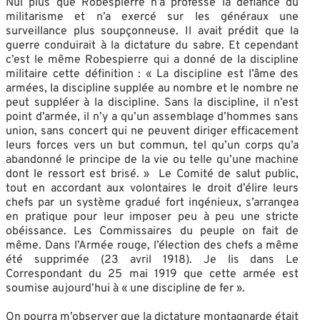
Nul plus que Robespierre n’a professé la défiance du
militarisme et n’a exercé sur les généraux une
surveillance plus soupçonneuse. Il avait prédit que la
guerre conduirait à la dictature du sabre. Et cependant
c’est le même Robespierre qui a donné de la discipline
militaire cette définition : « La discipline est l’âme des
armées, la discipline supplée au nombre et le nombre ne
peut suppléer à la discipline. Sans la discipline, il n’est
point d’armée, il n’y a qu’un assemblage d’hommes sans
union, sans concert qui ne peuvent diriger efficacement
leurs forces vers un but commun, tel qu’un corps qu’a
abandonné le principe de la vie ou telle qu’une machine
dont le ressort est brisé. » Le Comité de salut public,
tout en accordant aux volontaires le droit d’élire leurs
chefs par un système gradué fort ingénieux, s’arrangea
en pratique pour leur imposer peu à peu une stricte
obéissance. Les Commissaires du peuple on fait de
même. Dans l’Armée rouge, l’élection des chefs a même
été supprimée (23 avril 1918). Je lis dans Le
Correspondant du 25 mai 1919 que cette armée est
soumise aujourd’hui à « une discipline de fer ».
On pourra m’observer que la dictature montagnarde était