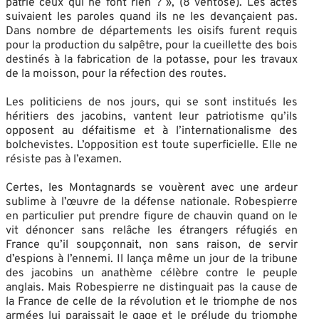
patrie ceux qui ne font rien ? », (8 ventôse). Les actes
suivaient les paroles quand ils ne les devançaient pas.
Dans nombre de départements les oisifs furent requis
pour la production du salpêtre, pour la cueillette des bois
destinés à la fabrication de la potasse, pour les travaux
de la moisson, pour la réfection des routes.
Les politiciens de nos jours, qui se sont institués les
héritiers des jacobins, vantent leur patriotisme qu’ils
opposent au défaitisme et à l’internationalisme des
bolchevistes. L’opposition est toute superficielle. Elle ne
résiste pas à l’examen.
Certes, les Montagnards se vouèrent avec une ardeur
sublime à l’œuvre de la défense nationale. Robespierre
en particulier put prendre figure de chauvin quand on le
vit dénoncer sans relâche les étrangers réfugiés en
France qu’il soupçonnait, non sans raison, de servir
d’espions à l’ennemi. Il lança même un jour de la tribune
des jacobins un anathème célèbre contre le peuple
anglais. Mais Robespierre ne distinguait pas la cause de
la France de celle de la révolution et le triomphe de nos
armées lui paraissait le gage et le prélude du triomphe