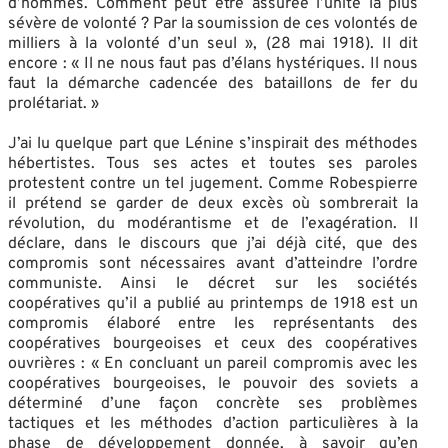
d’hommes. Comment peut être assurée l’unité la plus
sévère de volonté ? Par la soumission de ces volontés de
milliers à la volonté d’un seul », (28 mai 1918). Il dit
encore : « Il ne nous faut pas d’élans hystériques. Il nous
faut la démarche cadencée des bataillons de fer du
prolétariat. »
J’ai lu quelque part que Lénine s’inspirait des méthodes
hébertistes. Tous ses actes et toutes ses paroles
protestent contre un tel jugement. Comme Robespierre
il prétend se garder de deux excès où sombrerait la
révolution, du modérantisme et de l’exagération. Il
déclare, dans le discours que j’ai déjà cité, que des
compromis sont nécessaires avant d’atteindre l’ordre
communiste. Ainsi le décret sur les sociétés
coopératives qu’il a publié au printemps de 1918 est un
compromis élaboré entre les représentants des
coopératives bourgeoises et ceux des coopératives
ouvrières : « En concluant un pareil compromis avec les
coopératives bourgeoises, le pouvoir des soviets a
déterminé d’une façon concrète ses problèmes
tactiques et les méthodes d’action particulières à la
phase de développement donnée, à savoir qu’en