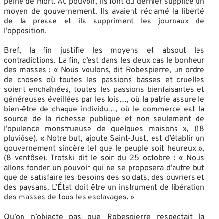
peine de mort. Au pouvoir, ils font du dernier supplice un
moyen de gouvernement. Ils avaient réclamé la liberté
de la presse et ils suppriment les journaux de
l’opposition.
Bref, la fin justifie les moyens et absout les
contradictions. La fin, c’est dans les deux cas le bonheur
des masses : « Nous voulons, dit Robespierre, un ordre
de choses où toutes les passions basses et cruelles
soient enchaînées, toutes les passions bienfaisantes et
généreuses éveillées par les lois…, où la patrie assure le
bien-être de chaque individu…, où le commerce est la
source de la richesse publique et non seulement de
l’opulence monstrueuse de quelques maisons », (18
pluviôse). « Notre but, ajoute Saint-Just, est d’établir un
gouvernement sincère tel que le peuple soit heureux »,
(8 ventôse). Trotski dit le soir du 25 octobre : « Nous
allons fonder un pouvoir qui ne se proposera d’autre but
que de satisfaire les besoins des soldats, des ouvriers et
des paysans. L’État doit être un instrument de libération
des masses de tous les esclavages. »
Qu’on n’objecte pas que Robespierre respectait la