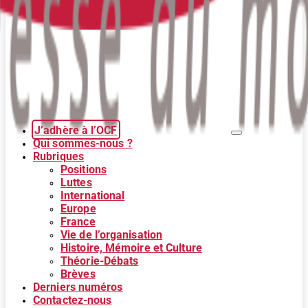
J’adhère à l’OCF
Qui sommes-nous ?
Rubriques
Positions
Luttes
International
Europe
France
Vie de l’organisation
Histoire, Mémoire et Culture
Théorie-Débats
Brèves
Derniers numéros
Contactez-nous