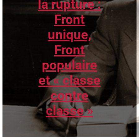
la rupture :
Front
unique,
Front
populaire
et « classe
contre
classe »