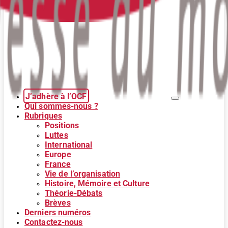
J’adhère à l’OCF
Qui sommes-nous ?
Rubriques
Positions
Luttes
International
Europe
France
Vie de l’organisation
Histoire, Mémoire et Culture
Théorie-Débats
Brèves
Derniers numéros
Contactez-nous