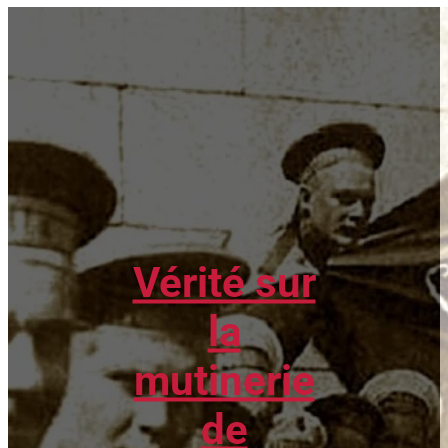
Vérité sur
la
mutinerie
de