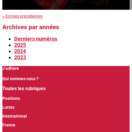
« Entrées précédentes
Archives par années
Derniers numéros
2025
2024
2023
J’adhère
Qui sommes nous ?
Toutes les rubriques
Positions
Luttes
International
France