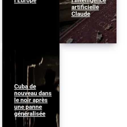
l’Europe
l’intelligence
artificielle
Claude
Cuba de
Photo d'illustration :
nouveau dans
Ernesto Mastrascusa /
le noir après
(EPA) EFE Le réseau
électrique cubain s'est
une panne
effondré...
généralisée