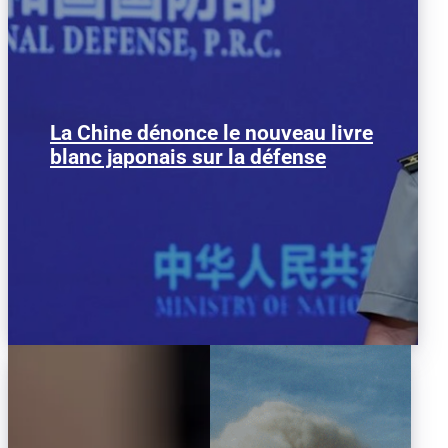
La Chine dénonce le nouveau livre
Chen Xi, porte parole du ministère
chinois de la Défense, lors du
blanc japonais sur la défense
conférence de presse. (Photo:...