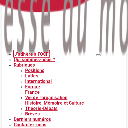
J’adhère à l’OCF
Qui sommes-nous ?
Rubriques
Positions
Luttes
International
Europe
France
Vie de l’organisation
Histoire, Mémoire et Culture
Théorie-Débats
Brèves
Derniers numéros
Contactez-nous