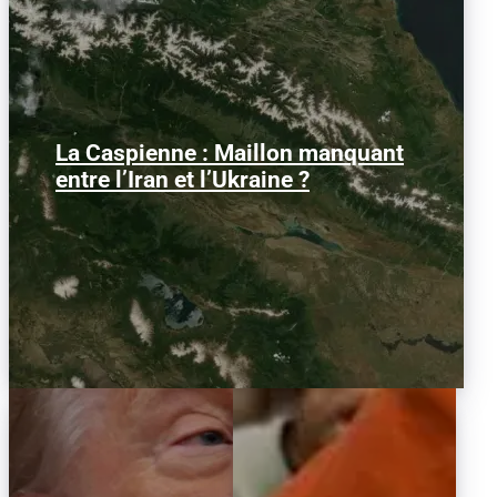
La Caspienne : Maillon manquant
Samedi 25 juillet 2026, des drones
ukrainiens ont frappé plusieurs cibles
entre l’Iran et l’Ukraine ?
en mer Caspienne, parmi...