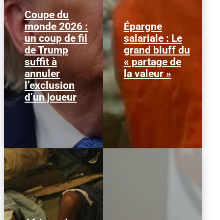
Coupe du
monde 2026 :
Épargne
Le 1er juillet 2026,
Alors que l'inflation et la
un coup de fil
salariale : Le
l'attaquant américain
course aux profits
de Trump
grand bluff du
Folarin Balogun recevait
écrasent le pouvoir
un carton rouge
d’achat, la loi « partage
suffit à
« partage de
parfaitement...
de la...
annuler
la valeur »
l’exclusion
d’un joueur