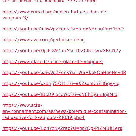
sur-un-ancien-site-nucleaire-3337277.html
https://www.criirad.org/ancien-fort-cea-dam-de-
vaujours-3/
https://youtu.be/aJiwVpZFonk?si=o-qe6Beuu2ncCHbO
https://www.aven.org/gerboise-bleue
https://youtu.be/0jjiFI897mc?si=f0ZClK0svwSBCN2y
https://www.placo.fr/usine-placo-de-vaujours
https://youtu.be/aJiwVpZFonk?si=W6AkqFOaHqeHevdR
https://youtu.be/cx8hj7SO1tI?si=aXZsxnKh7HGgey1q
https://youtu.be/lBcD9lqcoWc?si=cN8hBjGmfnjlMrJj
https://www.actu-
environnement.com/ae/news/polemique-contamination-
radioactive-fort-vaujours-21039.php4
https://youtu.be/Lo4YzNy2rkc?si=qpYQp-PiZMBhLerp