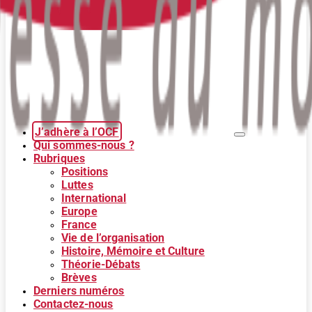
J’adhère à l’OCF
Qui sommes-nous ?
Rubriques
Positions
Luttes
International
Europe
France
Vie de l’organisation
Histoire, Mémoire et Culture
Théorie-Débats
Brèves
Derniers numéros
Contactez-nous