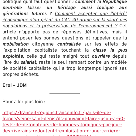
politique qu’il faut questionner
: comment la République
peut-elle laisser un héritage aussi toxique aux
générations futures ?
Comment accepter que l’intérêt
économique d’un géant du CAC 40 prime sur la santé des
populations et la préservation de l’environnement ?
Cet
article n’apporte pas de réponses définitives, mais il
entend poser les bonnes questions et rappeler que la
mobilisation
citoyenne
centralisée
sur les effets de
l’exploitation capitaliste touchant la
classe la plus
exploitée
, celle qui reste malgré tout
ouvrière
depuis
l’ère du
salariat
, reste le seul rempart contre un modèle
de société capitaliste qui a trop longtemps ignoré ses
propres déchets.
Erol – JDM
Pour aller plus loin :
https://france3-regions.franceinfo.fr/paris-ile-de-
france/seine-saint-denis/ils-pouvaient-faire-jusqu-a-50-
tests-de-detonateurs-de-bombes-atomiques-par-jour-
des-riverains-redoutent-l-exploitation-d-une-carriere-