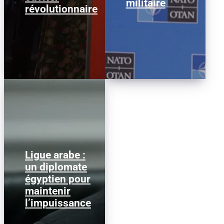
militaire
révolutionnaire
Ligue arabe :
Nabil Fahmy, ancien
un diplomate
ministre égyptien des
égyptien pour
Affaires étrangères, a
été désigné secrétaire
maintenir
général de...
l’impuissance