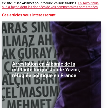
Ce site utilise Akismet pour réduire les indésirables.
En savoir plus
sur la façon dont les données de vos commentaires sont traitées
.
Ces articles vous intéresseront
Arrestation en Albanie de la
Jülide Yazıcı, militante marxiste et
militante turque Jülide Yazıcı,
réfugiée politique turque vivant en
France depuis plus de...
réfugiée politique en France