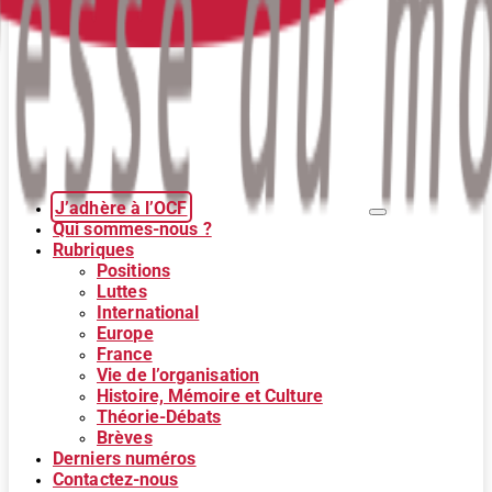
J’adhère à l’OCF
Qui sommes-nous ?
Rubriques
Positions
Luttes
International
Europe
France
Vie de l’organisation
Histoire, Mémoire et Culture
Théorie-Débats
Brèves
Derniers numéros
Contactez-nous