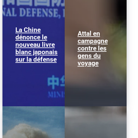
La Chine
Attal en
Chen Xi, porte parole du
dénonce le
Gabriel Attal lors de sa
ministère chinois de la
campagne
tournée antitzigane le 4
nouveau livre
Défense, lors du
contre les
août en Vendée. (Photo:
conférence de presse.
blanc japonais
Tom PHAM VAN SUU /...
(Photo:...
gens du
sur la défense
voyage