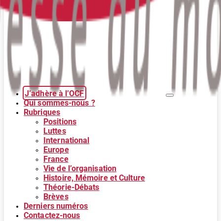
J’adhère à l’OCF
Qui sommes-nous ?
Rubriques
Positions
Luttes
International
Europe
France
Vie de l’organisation
Histoire, Mémoire et Culture
Théorie-Débats
Brèves
Derniers numéros
Contactez-nous