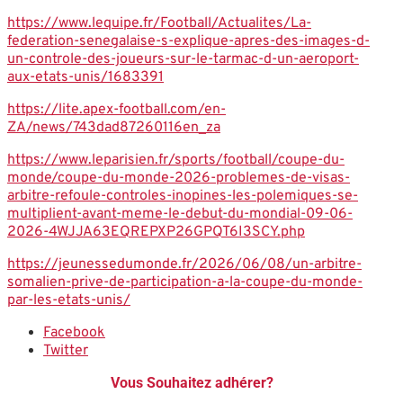
https://www.lequipe.fr/Football/Actualites/La-
federation-senegalaise-s-explique-apres-des-images-d-
un-controle-des-joueurs-sur-le-tarmac-d-un-aeroport-
aux-etats-unis/1683391
https://lite.apex-football.com/en-
ZA/news/743dad87260116en_za
https://www.leparisien.fr/sports/football/coupe-du-
monde/coupe-du-monde-2026-problemes-de-visas-
arbitre-refoule-controles-inopines-les-polemiques-se-
multiplient-avant-meme-le-debut-du-mondial-09-06-
2026-4WJJA63EQREPXP26GPQT6I3SCY.php
https://jeunessedumonde.fr/2026/06/08/un-arbitre-
somalien-prive-de-participation-a-la-coupe-du-monde-
par-les-etats-unis/
Facebook
Twitter
Vous Souhaitez adhérer?