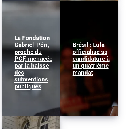
La Fondation
Gabriel-Péri,
Brésil : Lula
Guillaume Roubaud-
proche du
officialise sa
Lula da Silva dimanche
Quashie, président de la
2 août 2026, au congrès
PCF, menacée
candidature à
Fondation Gabriel-Péri
du Parti des travailleurs
et membre de la
par la baisse
un quatrième
à São Paulo - AFP Le...
direction du PCF...
des
mandat
subventions
publiques