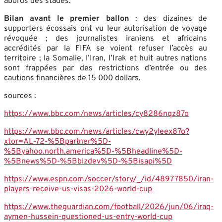
abords des stades.
Bilan avant le premier ballon
: des dizaines de
supporters écossais ont vu leur autorisation de voyage
révoquée ; des journalistes iraniens et africains
accrédités par la FIFA se voient refuser l’accès au
territoire ; la Somalie, l’Iran, l’Irak et huit autres nations
sont frappées par des restrictions d’entrée ou des
cautions financières de 15 000 dollars.
sources :
https://www.bbc.com/news/articles/cy8286nqz87o
https://www.bbc.com/news/articles/cwy2yleex87o?
xtor=AL-72-%5Bpartner%5D-
%5Byahoo.north.america%5D-%5Bheadline%5D-
%5Bnews%5D-%5Bbizdev%5D-%5Bisapi%5D
https://www.espn.com/soccer/story/_/id/48977850/iran-
players-receive-us-visas-2026-world-cup
https://www.theguardian.com/football/2026/jun/06/iraq-
aymen-hussein-questioned-us-entry-world-cup