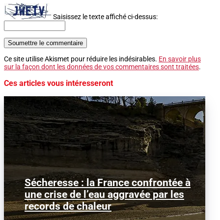
Saisissez le texte affiché ci-dessus:
Soumettre le commentaire
Ce site utilise Akismet pour réduire les indésirables.
En savoir plus
sur la façon dont les données de vos commentaires sont traitées
.
Ces articles vous intéresseront
Sécheresse : la France confrontée à
Image d'illustration : Le Tage à sec dans
une crise de l’eau aggravée par les
la région de Guadalajara, en Espagne.
La France traverse...
records de chaleur