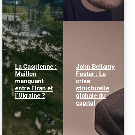
La Caspienne :
John Bellamy
Samedi 25 juillet 2026,
Ce qui suit est une
Maillon
Foster : La
des drones ukrainiens
traduction d’un article
manquant
crise
ont frappé plusieurs
écrit par John Bellamy
cibles en mer Caspienne,
Foster pour le
entre l’Iran et
structurelle
parmi...
site Monthly...
l’Ukraine ?
globale du
capital