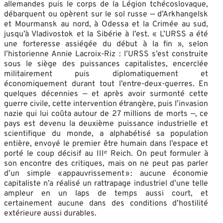
allemandes puis le corps de la Légion tchécoslovaque,
débarquent ou opèrent sur le sol russe — d’Arkhangelsk
et Mourmansk au nord, à Odessa et la Crimée au sud,
jusqu’à Vladivostok et la Sibérie à l’est. « L’URSS a été
une forteresse assiégée du début à la fin », selon
l’historienne Annie Lacroix-Riz : l’URSS s’est construite
sous le siège des puissances capitalistes, encerclée
militairement puis diplomatiquement et
économiquement durant tout l’entre-deux-guerres. En
quelques décennies — et après avoir surmonté cette
guerre civile, cette intervention étrangère, puis l’invasion
nazie qui lui coûta autour de 27 millions de morts —, ce
pays est devenu la deuxième puissance industrielle et
scientifique du monde, a alphabétisé sa population
entière, envoyé le premier être humain dans l’espace et
porté le coup décisif au IIIᵉ Reich. On peut formuler à
son encontre des critiques, mais on ne peut pas parler
d’un simple « appauvrissement » : aucune économie
capitaliste n’a réalisé un rattrapage industriel d’une telle
ampleur en un laps de temps aussi court, et
certainement aucune dans des conditions d’hostilité
extérieure aussi durables.