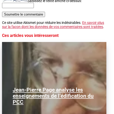
Saisissez le texte affiché ci-dessus:
Soumettre le commentaire
Ce site utilise Akismet pour réduire les indésirables.
En savoir plus
sur la façon dont les données de vos commentaires sont traitées
.
Ces articles vous intéresseront
Jean-Pierre Page analyse les
Dans le cadre de notre rubrique
consacrée au débat d'idées, nous
enseignements de l’édification du
publions cet entretien accordé...
PCC