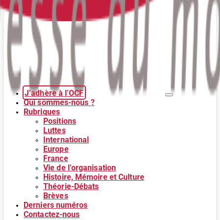
J’adhère à l’OCF
Qui sommes-nous ?
Rubriques
Positions
Luttes
International
Europe
France
Vie de l’organisation
Histoire, Mémoire et Culture
Théorie-Débats
Brèves
Derniers numéros
Contactez-nous