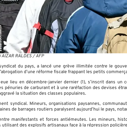
 AIZAR RALDES / AFP
al syndicat du pays, a lancé une grève illimitée contre le go
brogation d’une réforme fiscale frappant les petits commerçan
éjà eue lieu en décembre-janvier dernier (1), s’inscrit dans 
à des pénuries de carburant et à une raréfaction des devises ét
gravé la situation des classes populaires.
ment syndical. Mineurs, organisations paysannes, communautés
nes de barrages routiers paralysent aujourd’hui le pays, nota
 entre manifestants et forces antiémeutes. Les mineurs, hi
utilisant des explosifs artisanaux face à la répression policière