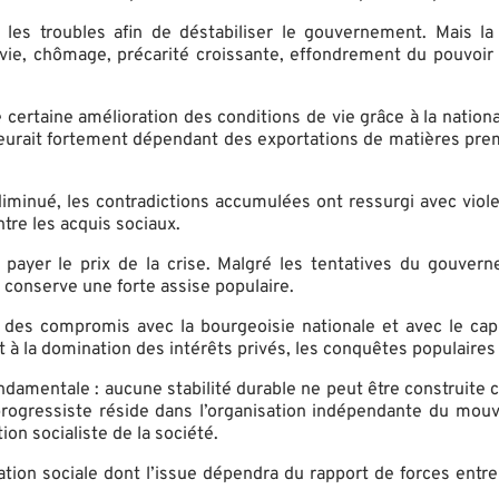
r les troubles afin de déstabiliser le gouvernement. Mais la
 vie, chômage, précarité croissante, effondrement du pouvoir d
 certaine amélioration des conditions de vie grâce à la national
meurait fortement dépendant des exportations de matières pre
minué, les contradictions accumulées ont ressurgi avec viole
tre les acquis sociaux.
e payer le prix de la crise. Malgré les tentatives du gouvern
conserve une forte assise populaire.
s des compromis avec la bourgeoisie nationale et avec le capi
à la domination des intérêts privés, les conquêtes populaires 
ondamentale : aucune stabilité durable ne peut être construite c
 progressiste réside dans l’organisation indépendante du mouv
ion socialiste de la société.
tation sociale dont l’issue dépendra du rapport de forces entr