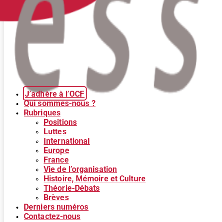
J’adhère à l’OCF
Qui sommes-nous ?
Rubriques
Positions
Luttes
International
Europe
France
Vie de l’organisation
Histoire, Mémoire et Culture
Théorie-Débats
Brèves
Derniers numéros
Contactez-nous