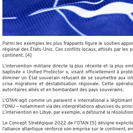
Parmi les exemples les plus frappants figure le soutien app
régional des États-Unis. Ces conflits locaux, attisés par les
continent. [4]
L’intervention militaire directe la plus récente et la plu
baptisée « Unified Protector », visant officiellement à pro
éliminer un État souverain refusant de se soumettre aux in
crise migratoire et déstabilisation régionale. Cette opéra
autoritaires alliés et en bombardant des pays souverains.
L’OTAN agit comme un paravent « international » légitimant 
l’ONU — notamment via des interprétations abusives du princip
L’intervention en Libye, par exemple, a détourné la résolutio
Le Concept Stratégique 2022 de l’OTAN [5] désigne explicitem
l’alliance atlantique renforce son emprise sur le continent,