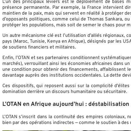
L’un des principaux leviers est le déploiement de bases mi
présence permanente. Par exemple, la France intervient d
maintien de la paix, mais qui servent en réalité à protéger
d’opposants politiques, comme celui de Thomas Sankara, ou le 
protéger les populations, mais soit de semer le chaos pour
Un autre mécanisme clé est l’utilisation d’alliés régionaux
pays (Maroc, Tunisie, Kenya en Afrique), désignés par les U
de soutiens financiers et militaires.
Enfin, l’OTAN et ses partenaires conditionnent systématiquem
marchés), verrouillant ainsi les économies africaines dans u
une condition pour obtenir des financements, affaiblissent les
davantage auprès des institutions occidentales. La dette devien
Ces dispositifs, qui reposent aussi sur la complicité d’élit
domination derrière un discours humanitaire ou sécuritaire.
L’OTAN en Afrique aujourd’hui : déstabilisation 
L’OTAN s’inscrit dans la continuité des empires coloniaux, 
bien par des opérations indirectes — comme le soutien à des 