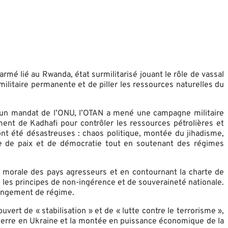
é lié au Rwanda, état surmilitarisé jouant le rôle de vassal
militaire permanente et de piller les ressources naturelles du
 d’un mandat de l’ONU, l’OTAN a mené une campagne militaire
ment de Kadhafi pour contrôler les ressources pétrolières et
nt été désastreuses : chaos politique, montée du jihadisme,
euse de paix et de démocratie tout en soutenant des régimes
té morale des pays agresseurs et en contournant la charte de
e les principes de non-ingérence et de souveraineté nationale.
changement de régime.
rt de « stabilisation » et de « lutte contre le terrorisme »,
 guerre en Ukraine et la montée en puissance économique de la