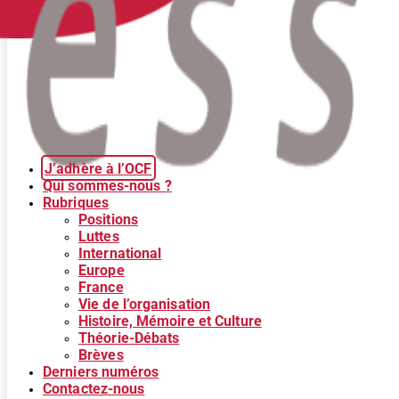
J’adhère à l’OCF
Qui sommes-nous ?
Rubriques
Positions
Luttes
International
Europe
France
Vie de l’organisation
Histoire, Mémoire et Culture
Théorie-Débats
Brèves
Derniers numéros
Contactez-nous