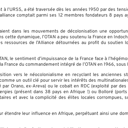
ement à l’URSS, a été traversée dès les années 1950 par des ten
 l’alliance comptait parmi ses 12 membres fondateurs 8 pays a
oyaient dans les mouvements de décolonisation une opportunit
ans cette dynamique, l’OTAN a peu soutenu la France en Indoch
es ressources de l’Alliance détournées au profit du soutien 
AN, le sentiment d’impuissance de la France face à l’hégémon
e la France du commandement intégré de l’OTAN en 1966, sous l
nsition vers le néocolonialisme en recyclant les anciennes s
comme un outil clé pour servir les intérêts des multinationales 
é par Orano, ex-Areva) ou le cobalt en RDC (exploité par des
gies (présent dans 38 pays en Afrique !) ou Bolloré (ports e
itaires et avec la complicité des élites locales corrompues
ur étendre leur influence en Afrique, perpétuant ainsi une dom