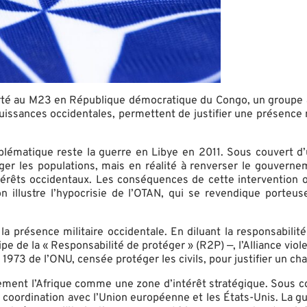
orté au M23 en République démocratique du Congo, un groupe arm
 puissances occidentales, permettent de justifier une présence 
s emblématique reste la guerre en Libye en 2011. Sous couvert
téger les populations, mais en réalité à renverser le gouverne
térêts occidentaux. Les conséquences de cette intervention o
tion illustre l’hypocrisie de l’OTAN, qui se revendique port
la présence militaire occidentale. En diluant la responsabili
e de la « Responsabilité de protéger » (R2P) —, l’Alliance viol
n 1973 de l’ONU, censée protéger les civils, pour justifier un 
ent l’Afrique comme une zone d’intérêt stratégique. Sous couve
 en coordination avec l’Union européenne et les États-Unis. La