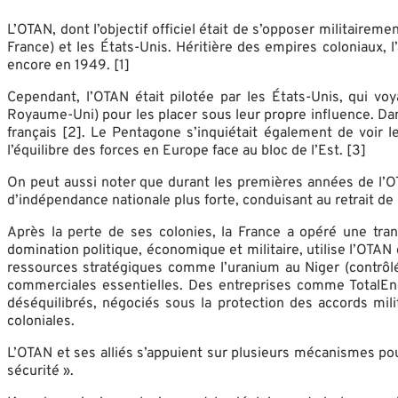
L’OTAN, dont l’objectif officiel était de s’opposer militair
France) et les États-Unis. Héritière des empires coloniaux,
encore en 1949. [1]
Cependant, l’OTAN était pilotée par les États-Unis, qui v
Royaume-Uni) pour les placer sous leur propre influence. D
français [2]. Le Pentagone s’inquiétait également de voir l
l’équilibre des forces en Europe face au bloc de l’Est. [3]
On peut aussi noter que durant les premières années de l’OT
d’indépendance nationale plus forte, conduisant au retrait d
Après la perte de ses colonies, la France a opéré une tra
domination politique, économique et militaire, utilise l’OTAN 
ressources stratégiques comme l’uranium au Niger (contrôl
commerciales essentielles. Des entreprises comme TotalEner
déséquilibrés, négociés sous la protection des accords mil
coloniales.
L’OTAN et ses alliés s’appuient sur plusieurs mécanismes po
sécurité ».