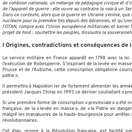
de cohésion nationale, un mélange de pédagogie civique et d’ini
de l’appareil de guerre : elle ouvre au contraire la voie à un 
Dans ce contexte, alors que la guerre en Ukraine s’enlise, qu
nucléaire pour la première fois depuis des décennies, et qu’un
l’OTAN, rompre avec l’Union européenne militarisée, et barrer
projet de fond : soumettre les peuples, dissoudre la souverainet
I Origines, contradictions et conséquences de l
Le service militaire en France apparaît en 1798 avec la loi
l’exécution de Robespierre. S’inspirant de la levée en masse
Prusse et de l’Autriche, cette conscription obligatoire cour
patrie ».
Il permettra à Napoléon Ier de fortement alimenter les armé
président Jacques Chirac en 1997, ce dernier souhaitant « pro
Si une première forme de conscription « provinciale » a été in
française, de la « levée en masse », de « la Patrie en dan
malgré les manœuvres de la haute-bourgeoisie pour arrêter a
révolutionnaires.
Cet élan, propre à la Révolution française, est facilité