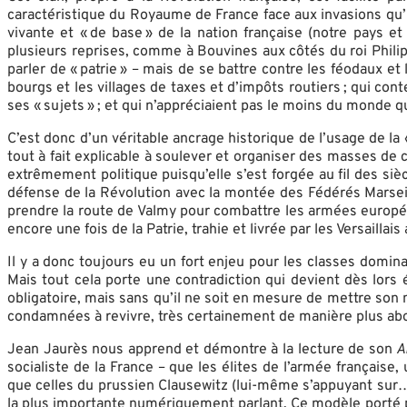
caractéristique du Royaume de France face aux invasions qu’i
vivante et « de base » de la nation française (notre pays
plusieurs reprises, comme à Bouvines aux côtés du roi Philipp
parler de « patrie » – mais de se battre contre les féodaux et
bourgs et les villages de taxes et d’impôts routiers ; qui con
ses « sujets » ; et qui n’appréciaient pas le moins du monde qu
C’est donc d’un véritable ancrage historique de l’usage de la «
tout à fait explicable à soulever et organiser des masses de 
extrêmement politique puisqu’elle s’est forgée au fil des s
défense de la Révolution avec la montée des Fédérés Marseilla
prendre la route de Valmy pour combattre les armées europée
encore une fois de la Patrie, trahie et livrée par les Versaillai
Il y a donc toujours eu un fort enjeu pour les classes domina
Mais tout cela porte une contradiction qui devient dès lors é
obligatoire, mais sans qu’il ne soit en mesure de mettre son
condamnées à revivre, très certainement de manière plus abo
Jean Jaurès nous apprend et démontre à la lecture de son
A
socialiste de la France – que les élites de l’armée française,
que celles du prussien Clausewitz (lui-même s’appuyant sur… N
la plus importante numériquement parlant. Ce modèle porté par