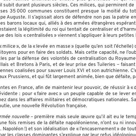
l subit durant plusieurs siècles. Ces milices, qui permirent d
 et ses 35 000 communes constituent presque la moitié du tot
e Auguste. Il s’agissait alors de défendre non pas la patrie en 
 les barons locaux qui, alliés à des armées étrangères espérant
testaient la légitimité du roi qui tentait de centraliser et d’h
e des lois « centralisées » viennent s’appliquer à leurs petites
 milice », de la « levée en masse » (quelle qu’en soit l’échelle
citoyens pour en faire des soldats. Mais cette capacité, ne l’ou
iècles par la défense des volontés de centralisation du Royaum
is et Bretons à Paris, et de leur prise des Tuileries – faisan
nnes coalisées pour sauver Louis XVI et son autrichienne. C’e
s aux Prussiens, et qui fût largement animée, bien que défaite, pa
ntes en France, afin de maintenir leur pouvoir, de réussir à « d
vidente : pour « faire avec » un peuple capable de se lever en m
 nez dans les affaires militaires et démocratiques nationales. 
utie, une nouvelle Révolution française.
rmée nouvelle
– première mais seule œuvre qu’il ait eu le temp
 une fois remises de la défaite napoléonienne, n’ont su ni innov
apoléon !) et son idéalisation de « l’encasernement » de toute
 les classes dominantes s’explique par leur refus idéologique e