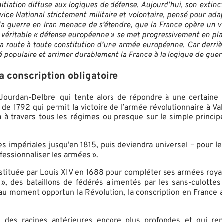
tiation diffuse aux logiques de défense. Aujourd’hui, son extinc
Service National strictement militaire et volontaire, pensé pour a
e la guerre en Iran menace de s’étendre, que la France opère un 
e véritable « défense européenne » se met progressivement en pla
 la route à toute constitution d’une armée européenne. Car derri
é populaire et arrimer durablement la France à la logique de guer
a conscription obligatoire
 Jourdan-Delbrel qui tente alors de répondre à une certaine 
 de 1792 qui permit la victoire de l’armée révolutionnaire à 
ra à travers tous les régimes ou presque sur le simple principe
es impériales jusqu’en 1815, puis deviendra universel – pour l
fessionnaliser les armées ».
stituée par Louis XIV en 1688 pour compléter ses armées royales
ger », des bataillons de fédérés alimentés par les sans-culot
u moment opportun la Révolution, la conscription en France a
 par des racines antérieures encore plus profondes et qui r