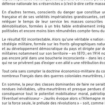
défense nationale les « réservistes » (c’est-à-dire cette masse
En d’autres termes, conscients du danger que constitue u
française et de ses velléités impérialistes grandissantes, ce
reléguer le temps de leur service les masses conscrites a
démobilisation, formées à un très faible entraînement irré
politisées et encore moins bien rémunérées compte-tenu du 
Le résultat fût incontestable. Alors qu’une véritable « nation
stratégie militaire, formée sur les fronts géographiques natu
et au développement démocratique du pays et dirigée par des
militaires notamment sur son territoire – en 1870 ; en 1914 nou
pas encore jeté dans une boucherie inconsciente – dans les ch
qui ne se privèrent pas d’exiger « en allié » une rétribution
Tout cela sans compter la doctrine économico-militaire du colo
nombreux Français dans des guerres coloniales meurtrières, 
En somme, la peur des classes dominantes de faire ne serait
rendues inévitables, ultra-meurtrières et presque perdues d’a
conséquence tout le potentiel mobilisateur moral, patrioti
l’éventuel envahisseur – Jaurès évoque alors « l’Allemagne mil
sur la force seule, le prélude des révolutions » – soit, comme l