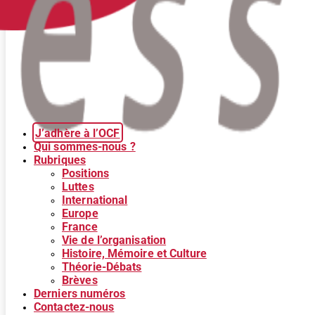
J’adhère à l’OCF
Qui sommes-nous ?
Rubriques
Positions
Luttes
International
Europe
France
Vie de l’organisation
Histoire, Mémoire et Culture
Théorie-Débats
Brèves
Derniers numéros
Contactez-nous