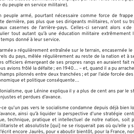
 du peuple en service militaire).
n peuple armé, pourtant nécessaire comme force de frappe d
tte dernière, pas plus que ses dirigeants militaires, n’ont su 
ux casernes de l’arrière-pays. Celles-ci servant alors « de 
gulier tout autant qu’à une éducation militaire extrêmement 
temps donné à leur service.
 armée » régulièrement entraînée sur le terrain, encasernée le 
rels du pays, mêlée régulièrement au reste de la nation et à ses
 officiers émergeant de ses propres rangs en auraient fait ré
s avions frôlé la défaite ; en 1940… – et, quand il a pu arrache
amps pilonnés entre deux tranchées ; et par l’aide forcée des a
 économique et politique conséquente…
nialisme, que Lénine expliqua il y a plus de cent ans par le sta
injustes et perdues d’avance.
-ce qu’un pas vers le socialisme condamne depuis déjà bien l
vance, ainsi qu’à liquider la perspective d’une stratégie cent
que, technique, pratique et intellectuel de notre nation, soi
itariste et absolutiste [qui] ne se risquerait pas où qu’elle y
’écrit encore Jaurès, pour « aboutir bientôt, pour la France, non