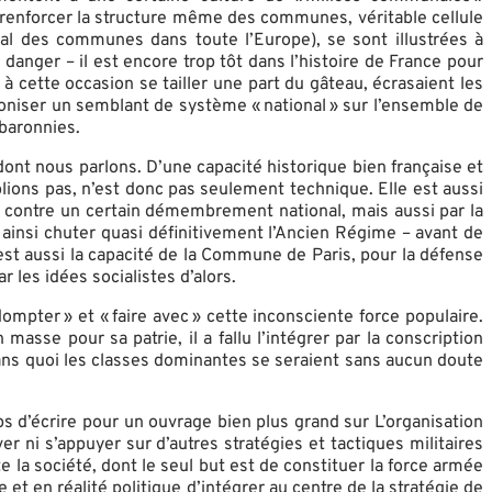
e renforcer la structure même des communes, véritable cellule
al des communes dans toute l’Europe), se sont illustrées à
danger – il est encore trop tôt dans l’histoire de France pour
 à cette occasion se tailler une part du gâteau, écrasaient les
armoniser un semblant de système « national » sur l’ensemble de
 baronnies.
) dont nous parlons. D’une capacité historique bien française et
blions pas, n’est donc pas seulement technique. Elle est aussi
e contre un certain démembrement national, mais aussi par la
t ainsi chuter quasi définitivement l’Ancien Régime – avant de
st aussi la capacité de la Commune de Paris, pour la défense
r les idées socialistes d’alors.
ompter » et « faire avec » cette inconsciente force populaire.
asse pour sa patrie, il a fallu l’intégrer par la conscription
Sans quoi les classes dominantes se seraient sans aucun doute
s d’écrire pour un ouvrage bien plus grand sur L’organisation
er ni s’appuyer sur d’autres stratégies et tactiques militaires
 la société, dont le seul but est de constituer la force armée
t en réalité politique d’intégrer au centre de la stratégie de