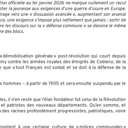
tion officielle au 1er janvier 2026 ne marque nullement un recul
dapter la jeunesse aux exigences d’une guerre d’usure en Europe.
virage vers une « dissuasion avancée », augmentant son arsenal
ce, une exigence s’impose plus nettement que jamais : sortir de
ère les discours sur la « défense commune » se dessine le même
re des blocs.
« démobilisation générale » post-révolution qui court depuis
Valmy contre les armées royales des émigrés de Coblenz, de la
 que « tout Français est soldat et se doit à la défense de la
es hommes – à partir de 1905 et sera ensuite suspendu par le
, il n’en reste que l’élan fondateur fut celui de la Révolution
tes et patriotes des nouveaux départements. Qu’en somme, et
 des racines profondément progressistes, patriotiques, voire
emontent à une certaine culture de « milices communales »