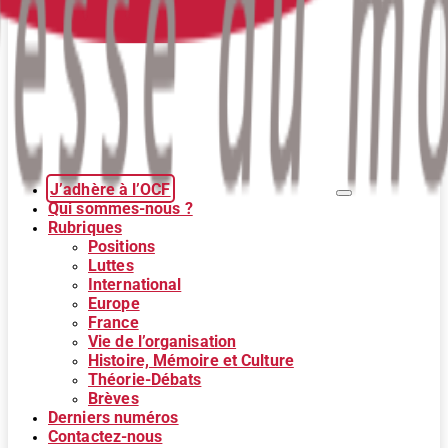
J’adhère à l’OCF
Qui sommes-nous ?
Rubriques
Positions
Luttes
International
Europe
France
Vie de l’organisation
Histoire, Mémoire et Culture
Théorie-Débats
Brèves
Derniers numéros
Contactez-nous