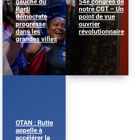
gauche du
54e congrès de
Janeese Lewis George a
Nous publions ci-
Parti
remporté la primaire
notre CGT – Un
dessous ce texte afin
démocrate pour la
d’alimenter le débat au
démocrate
point de vue
mairie de Washington
sein de la CGT, dans la
progresse
D.C., ce qui...
ouvrier
perspective...
dans les
révolutionnaire
grandes villes
OTAN : Rutte
Mark Rutte © Justin
appelle à
Sullivan/ Getty Images
accélérer la
Le secrétaire général de