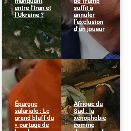
manquant
de Trump
ont frappé plusieurs
Folarin Balogun recevait
cibles en mer Caspienne,
un carton rouge
entre l’Iran et
suffit à
parmi...
parfaitement...
l’Ukraine ?
annuler
l’exclusion
d’un joueur
Épargne
Afrique du
Alors que l'inflation et la
© HCR/ James Oatway
salariale : Le
Sud : la
course aux profits
L’Afrique du Sud est
grand bluff du
xénophobie
écrasent le pouvoir
entrée dans une
d’achat, la loi « partage
séquence dangereuse.
« partage de
comme
de la...
Des groupes...