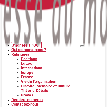
J’adhère à l’OCF
Qui sommes-nous ?
Rubriques
Positions
Luttes
International
Europe
France
Vie de l’organisation
Histoire, Mémoire et Culture
Théorie-Débats
Brèves
Derniers numéros
Contactez-nous