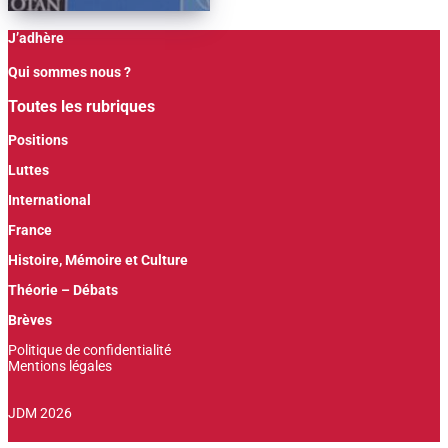
J’adhère
Qui sommes nous ?
Toutes les rubriques
Positions
Luttes
International
France
Histoire, Mémoire et Culture
Théorie – Débats
Brèves
Politique de confidentialité
Mentions légales
JDM 2026