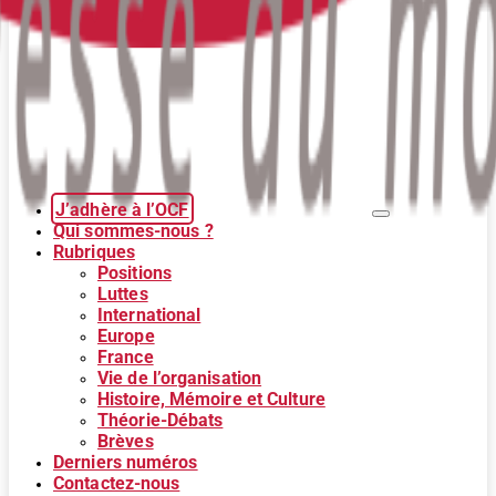
J’adhère à l’OCF
Qui sommes-nous ?
Rubriques
Positions
Luttes
International
Europe
France
Vie de l’organisation
Histoire, Mémoire et Culture
Théorie-Débats
Brèves
Derniers numéros
Contactez-nous