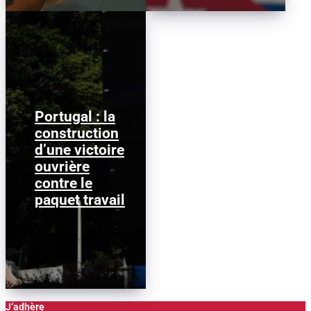
Portugal : la
Le gouvernement
construction
PSD/CDS a perdu. Son
d’une victoire
paquet travail a été
rejeté le 19 juin 2026 à
ouvrière
l’Assemblée de...
contre le
paquet travail
J’adhère