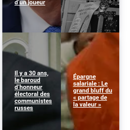
d’un joueur
Il y a 30 ans,
Épargne
le baroud
Guennadi Ziouganov
Alors que l'inflation et la
salariale : Le
d’honneur
salue la foule lors de sa
course aux profits
grand bluff du
campagne à Kirov, en
écrasent le pouvoir
électoral des
Russie, le 14 mai 1996.
d’achat, la loi « partage
« partage de
communistes
(Photo...
de la...
la valeur »
russes