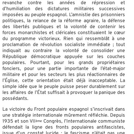
revanche contre les années de répression et
d’humiliation des dictatures militaires successives
imposées au peuple espagnol. L’amnistie des prisonniers
politiques, la relance de la réforme agraire, la défense
des libertés publiques et la volonté de contenir les
forces monarchistes et cléricales constituaient le cœur
du programme victorieux. Rien qui ressemblât à une
proclamation de révolution socialiste immédiate ; tout
indiquait au contraire la volonté de consolider une
République démocratique appuyée sur les couches
populaires. Pourtant, pour les grands propriétaires
fonciers, pour une partie importante de l’état-major
militaire et pour les secteurs les plus réactionnaires de
l’Église, cette orientation était déjà inacceptable. La
simple idée que le peuple puisse peser durablement sur
les affaires de l’État suffisait à provoquer la panique des
possédants.
La victoire du Front populaire espagnol s’inscrivait dans
une stratégie internationale mûrement réfléchie. Depuis
1935 et son VII
Congrès, l’Internationale communiste
ème
défendait la ligne des fronts populaires antifascistes,
issue d’un constat lucide : le fascisme n’était pas une