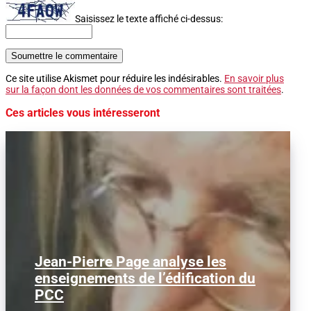
Saisissez le texte affiché ci-dessus:
Soumettre le commentaire
Ce site utilise Akismet pour réduire les indésirables.
En savoir plus
sur la façon dont les données de vos commentaires sont traitées
.
Ces articles vous intéresseront
Jean-Pierre Page analyse les
Dans le cadre de notre rubrique
consacrée au débat d'idées, nous
enseignements de l’édification du
publions cet entretien accordé...
PCC