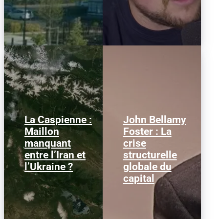
La Caspienne :
John Bellamy
Samedi 25 juillet 2026,
Ce qui suit est une
Maillon
Foster : La
des drones ukrainiens
traduction d’un article
manquant
crise
ont frappé plusieurs
écrit par John Bellamy
cibles en mer Caspienne,
Foster pour le
entre l’Iran et
structurelle
parmi...
site Monthly...
l’Ukraine ?
globale du
capital