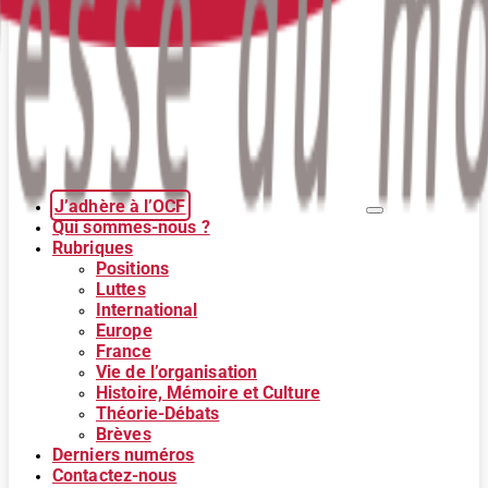
J’adhère à l’OCF
Qui sommes-nous ?
Rubriques
Positions
Luttes
International
Europe
France
Vie de l’organisation
Histoire, Mémoire et Culture
Théorie-Débats
Brèves
Derniers numéros
Contactez-nous