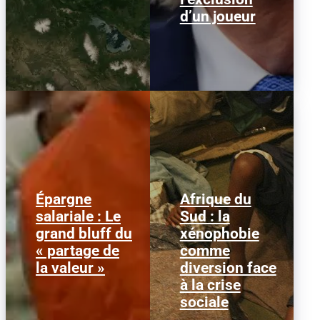
d’un joueur
Épargne
Afrique du
Alors que l'inflation et la
© HCR/ James Oatway
salariale : Le
Sud : la
course aux profits
L’Afrique du Sud est
grand bluff du
xénophobie
écrasent le pouvoir
entrée dans une
d’achat, la loi « partage
séquence dangereuse.
« partage de
comme
de la...
Des groupes...
la valeur »
diversion face
à la crise
sociale