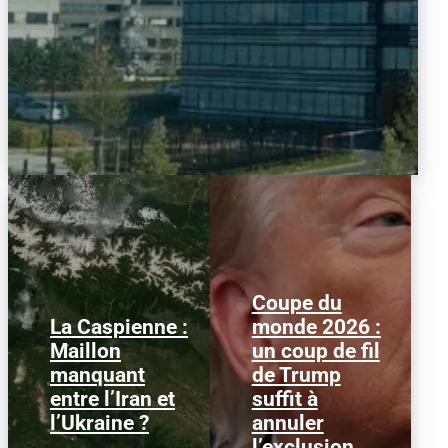
Coupe du
La Caspienne :
monde 2026 :
Samedi 25 juillet 2026,
Le 1er juillet 2026,
Maillon
un coup de fil
des drones ukrainiens
l'attaquant américain
manquant
de Trump
ont frappé plusieurs
Folarin Balogun recevait
cibles en mer Caspienne,
un carton rouge
entre l’Iran et
suffit à
parmi...
parfaitement...
l’Ukraine ?
annuler
l’exclusion