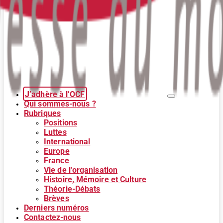
J’adhère à l’OCF
Qui sommes-nous ?
Rubriques
Positions
Luttes
International
Europe
France
Vie de l’organisation
Histoire, Mémoire et Culture
Théorie-Débats
Brèves
Derniers numéros
Contactez-nous