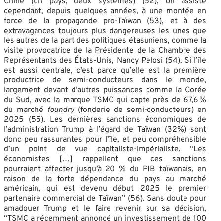
Chine (un pays, deux systèmes) (52), on assiste
cependant, depuis quelques années, à une montée en
force de la propagande pro-Taïwan (53), et à des
extravagances toujours plus dangereuses les unes que
les autres de la part des politiques étasuniens, comme la
visite provocatrice de la Présidente de la Chambre des
Représentants des États-Unis, Nancy Pelosi (54). Si l’île
est aussi centrale, c’est parce qu’elle est la première
productrice de semi-conducteurs dans le monde,
largement devant d’autres puissances comme la Corée
du Sud, avec la marque TSMC qui capte près de 67,6 %
du marché
foundry
(fonderie de semi-conducteurs) en
2025 (55). Les dernières sanctions économiques de
l’administration Trump à l’égard de Taïwan (32%) sont
donc peu rassurantes pour l’île, et peu compréhensible
d’un point de vue capitaliste-impérialiste. “Les
économistes […] rappellent que ces sanctions
pourraient affecter jusqu’à 20 % du PIB taïwanais, en
raison de la forte dépendance du pays au marché
américain, qui est devenu début 2025 le premier
partenaire commercial de Taïwan” (56). Sans doute pour
amadouer Trump et le faire revenir sur sa décision,
“TSMC a récemment annoncé un investissement de 100