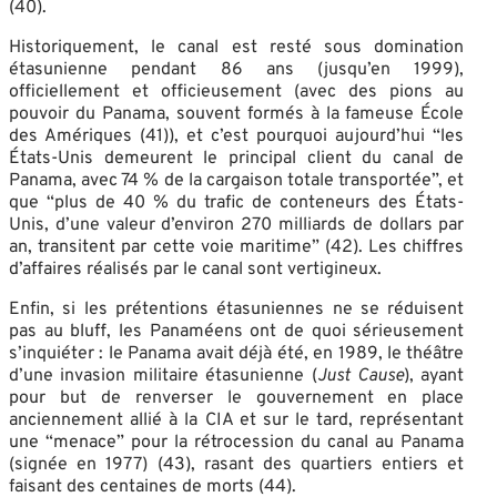
(40).
Historiquement, le canal est resté sous domination
étasunienne pendant 86 ans (jusqu’en 1999),
officiellement et officieusement (avec des pions au
pouvoir du Panama, souvent formés à la fameuse École
des Amériques (41)), et c’est pourquoi aujourd’hui “les
États-Unis demeurent le principal client du canal de
Panama, avec 74 % de la cargaison totale transportée”, et
que “plus de 40 % du trafic de conteneurs des États-
Unis, d’une valeur d’environ 270 milliards de dollars par
an, transitent par cette voie maritime” (42). Les chiffres
d’affaires réalisés par le canal sont vertigineux.
Enfin, si les prétentions étasuniennes ne se réduisent
pas au bluff, les Panaméens ont de quoi sérieusement
s’inquiéter : le Panama avait déjà été, en 1989, le théâtre
d’une invasion militaire étasunienne (
Just Cause
), ayant
pour but de renverser le gouvernement en place
anciennement allié à la CIA et sur le tard, représentant
une “menace” pour la rétrocession du canal au Panama
(signée en 1977) (43), rasant des quartiers entiers et
faisant des centaines de morts (44).