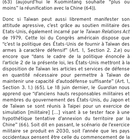
(63) (aujourd’hui le Kuomintang souhaite “plus ou
moins” la réunification avec la Chine (64)).
Donc si Taïwan peut aussi librement manifester son
attitude agressive, c’est grâce au soutien militaire des
Etats-Unis, également incarné par le
Taiwan Relations Act
de 1979. Cette loi du Congrès américain dispose que
“c’est la politique des États-Unis de fournir à Taïwan des
armes à caractère défensif” (Art. 1, Section 2. 2.e) ou
encore que “dans le cadre de la politique énoncée à
l’article 2 de la présente loi, les États-Unis mettront à la
disposition de Taïwan les articles et services de défense
en quantité nécessaire pour permettre à Taïwan de
maintenir une capacité d’autodéfense suffisante” (Art. 1,
Section 3. 1.) (65). Le 18 juin dernier, le
Guardian
nous
apprend que “d’anciens hauts responsables militaires et
membres du gouvernement des États-Unis, du Japon et
de Taïwan se sont réunis à Taipei pour un exercice de
simulation [militaire] […] visant à se tester face à une
hypothétique tentative d’annexion du territoire par la
Chine” (66). Soit dit en passant, le scénario de l’exercice
militaire se produit en 2030, soit l’année que les pays
occidentaux pensent être celle du commencement de la