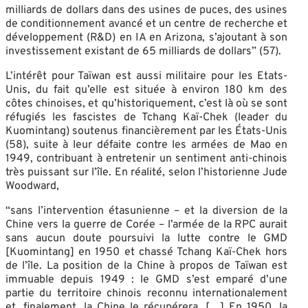
milliards de dollars dans des usines de puces, des usines
de conditionnement avancé et un centre de recherche et
développement (R&D) en IA en Arizona, s’ajoutant à son
investissement existant de 65 milliards de dollars” (57).
L’intérêt pour Taïwan est aussi militaire pour les Etats-
Unis, du fait qu’elle est située à environ 180 km des
côtes chinoises, et qu’historiquement, c’est là où se sont
réfugiés les fascistes de Tchang Kaï-Chek (leader du
Kuomintang) soutenus financièrement par les États-Unis
(58), suite à leur défaite contre les armées de Mao en
1949, contribuant à entretenir un sentiment anti-chinois
très puissant sur l’île. En réalité, selon l’historienne Jude
Woodward,
“sans l’intervention étasunienne – et la diversion de la
Chine vers la guerre de Corée – l’armée de la RPC aurait
sans aucun doute poursuivi la lutte contre le GMD
[Kuomintang] en 1950 et chassé Tchang Kaï-Chek hors
de l’île. La position de la Chine à propos de Taïwan est
immuable depuis 1949 : le GMD s’est emparé d’une
partie du territoire chinois reconnu internationalement
et, finalement, la Chine le récupérera. […] En 1950, la