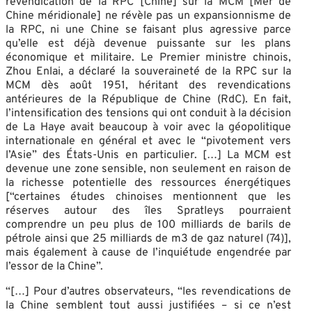
revendication de la RPC [Chine] sur la MCM [Mer de
Chine méridionale] ne révèle pas un expansionnisme de
la RPC, ni une Chine se faisant plus agressive parce
qu’elle est déjà devenue puissante sur les plans
économique et militaire. Le Premier ministre chinois,
Zhou Enlai, a déclaré la souveraineté de la RPC sur la
MCM dès août 1951, héritant des revendications
antérieures de la République de Chine (RdC). En fait,
l’intensification des tensions qui ont conduit à la décision
de La Haye avait beaucoup à voir avec la géopolitique
internationale en général et avec le “pivotement vers
l’Asie” des États-Unis en particulier. […] La MCM est
devenue une zone sensible, non seulement en raison de
la richesse potentielle des ressources énergétiques
[“certaines études chinoises mentionnent que les
réserves autour des îles Spratleys pourraient
comprendre un peu plus de 100 milliards de barils de
pétrole ainsi que 25 milliards de m3 de gaz naturel (74)],
mais également à cause de l’inquiétude engendrée par
l’essor de la Chine”.
“[…] Pour d’autres observateurs, “les revendications de
la Chine semblent tout aussi justifiées – si ce n’est