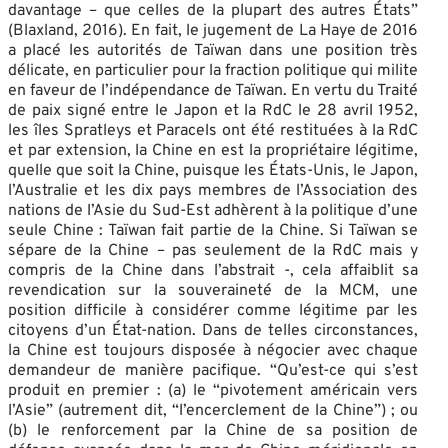
davantage – que celles de la plupart des autres États”
(Blaxland, 2016). En fait, le jugement de La Haye de 2016
a placé les autorités de Taïwan dans une position très
délicate, en particulier pour la fraction politique qui milite
en faveur de l’indépendance de Taïwan. En vertu du Traité
de paix signé entre le Japon et la RdC le 28 avril 1952,
les îles Spratleys et Paracels ont été restituées à la RdC
et par extension, la Chine en est la propriétaire légitime,
quelle que soit la Chine, puisque les États-Unis, le Japon,
l’Australie et les dix pays membres de l’Association des
nations de l’Asie du Sud-Est adhèrent à la politique d’une
seule Chine : Taïwan fait partie de la Chine. Si Taïwan se
sépare de la Chine – pas seulement de la RdC mais y
compris de la Chine dans l’abstrait -, cela affaiblit sa
revendication sur la souveraineté de la MCM, une
position difficile à considérer comme légitime par les
citoyens d’un État-nation. Dans de telles circonstances,
la Chine est toujours disposée à négocier avec chaque
demandeur de manière pacifique. “Qu’est-ce qui s’est
produit en premier : (a) le “pivotement américain vers
l’Asie” (autrement dit, “l’encerclement de la Chine”) ; ou
(b) le renforcement par la Chine de sa position de