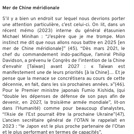
Mer de Chine méridionale
S’il y a bien un endroit sur lequel nous devrions porter
une attention particulière, c’est celui-ci. On lit, dans un
récent mémo (2023) interne du général étasunien
Michael Minihan : “J’espère que je me trompe. Mon
instinct me dit que nous allons nous battre en 2025 [en
mer de Chine méridionale]” (45). “Dès mars 2021, le
chef du commandement indo-pacifique, l’amiral Philip
Davidson, a prévenu le Congrès de l’intention de la Chine
d’envahir [Taïwan] avant 2027 : « Taïwan est
manifestement une de leurs priorités [à la Chine]… Et je
pense que la menace se concrétisera au cours de cette
décennie, en fait, dans les six prochaines années. »”(46).
Pour le Premier ministre japonais Fumio Kishida, (qui
“double les dépenses de défense de son pays afin de
devenir, en 2027, la troisième armée mondiale”, lit-on
dans l’Humanité) comme pour beaucoup d’analystes,
“l’Asie de l’Est pourrait être la prochaine Ukraine”(47).
L’ancien secrétaire général de l’OTAN le rappelait en
2023 : “le Japon est le plus proche partenaire de l’Otan
et le plus performant en termes de capacités”.