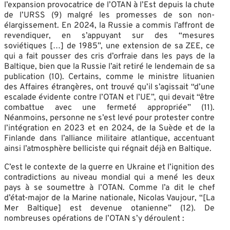
l’expansion provocatrice de l’OTAN à l’Est depuis la chute
de l’URSS (9) malgré les promesses de son non-
élargissement. En 2024, la Russie a commis l’affront de
revendiquer, en s’appuyant sur des “mesures
soviétiques […] de 1985”, une extension de sa ZEE, ce
qui a fait pousser des cris d’orfraie dans les pays de la
Baltique, bien que la Russie l’ait retiré le lendemain de sa
publication (10). Certains, comme le ministre lituanien
des Affaires étrangères, ont trouvé qu’il s’agissait “d’une
escalade évidente contre l’OTAN et l’UE”, qui devait “être
combattue avec une fermeté appropriée” (11).
Néanmoins, personne ne s’est levé pour protester contre
l’intégration en 2023 et en 2024, de la Suède et de la
Finlande dans l’alliance militaire atlantique, accentuant
ainsi l’atmosphère belliciste qui régnait déjà en Baltique.
C’est le contexte de la guerre en Ukraine et l’ignition des
contradictions au niveau mondial qui a mené les deux
pays à se soumettre à l’OTAN. Comme l’a dit le chef
d’état-major de la Marine nationale, Nicolas Vaujour, “[La
Mer Baltique] est devenue otanienne” (12). De
nombreuses opérations de l’OTAN s’y déroulent :