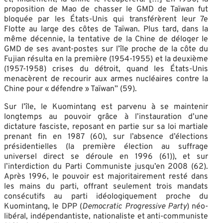
proposition de Mao de chasser le GMD de Taïwan fut
bloquée par les États-Unis qui transférèrent leur 7e
Flotte au large des côtes de Taïwan. Plus tard, dans la
même décennie, la tentative de la Chine de déloger le
GMD de ses avant-postes sur l’île proche de la côte du
Fujian résulta en la première (1954-1955) et la deuxième
(1957-1958) crises du détroit, quand les États-Unis
menacèrent de recourir aux armes nucléaires contre la
Chine pour « défendre » Taïwan” (59).
Sur l’île, le Kuomintang est parvenu à se maintenir
longtemps au pouvoir grâce à l’instauration d’une
dictature fasciste, reposant en partie sur sa loi martiale
prenant fin en 1987 (60), sur l’absence d’élections
présidentielles (la première élection au suffrage
universel direct se déroule en 1996 (61)), et sur
l’interdiction du Parti Communiste jusqu’en 2008 (62).
Après 1996, le pouvoir est majoritairement resté dans
les mains du parti, offrant seulement trois mandats
consécutifs au parti idéologiquement proche du
Kuomintang, le DPP (
Democratic Progressive Party
) néo-
libéral, indépendantiste, nationaliste et anti-communiste