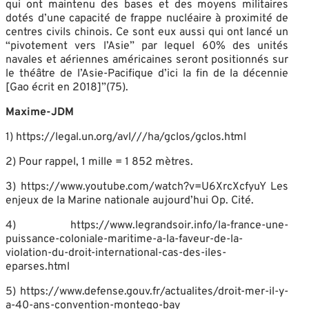
qui ont maintenu des bases et des moyens militaires
dotés d’une capacité de frappe nucléaire à proximité de
centres civils chinois. Ce sont eux aussi qui ont lancé un
“pivotement vers l’Asie” par lequel 60% des unités
navales et aériennes américaines seront positionnés sur
le théâtre de l’Asie-Pacifique d’ici la fin de la décennie
[Gao écrit en 2018]”(75).
Maxime-JDM
1) https://legal.un.org/avl///ha/gclos/gclos.html
2) Pour rappel, 1 mille = 1 852 mètres.
3) https://www.youtube.com/watch?v=U6XrcXcfyuY Les
enjeux de la Marine nationale aujourd’hui Op. Cité.
4) https://www.legrandsoir.info/la-france-une-
puissance-coloniale-maritime-a-la-faveur-de-la-
violation-du-droit-international-cas-des-iles-
eparses.html
5) https://www.defense.gouv.fr/actualites/droit-mer-il-y-
a-40-ans-convention-montego-bay