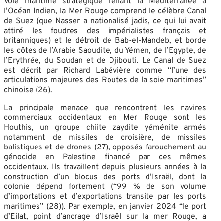
Voie maritime stratégique reliant la Méditerranée à
l’Océan Indien, la Mer Rouge comprend le célèbre Canal
de Suez (que Nasser a nationalisé jadis, ce qui lui avait
attiré les foudres des impérialistes français et
britanniques) et le détroit de Bab-el-Mandeb, et borde
les côtes de l’Arabie Saoudite, du Yémen, de l’Egypte, de
l’Erythrée, du Soudan et de Djibouti. Le Canal de Suez
est décrit par Richard Labévière comme “l’une des
articulations majeures des Routes de la soie maritimes”
chinoise (26).
La principale menace que rencontrent les navires
commerciaux occidentaux en Mer Rouge sont les
Houthis, un groupe chiite zaydite yéménite armés
notamment de missiles de croisière, de missiles
balistiques et de drones (27), opposés farouchement au
génocide en Palestine financé par ces mêmes
occidentaux. Ils travaillent depuis plusieurs années à la
construction d’un blocus des ports d’Israël, dont la
colonie dépend fortement (“99 % de son volume
d’importations et d’exportations transite par les ports
maritimes” (28)). Par exemple, en janvier 2024 “le port
d’Eilat, point d’ancrage d’Israël sur la mer Rouge, a