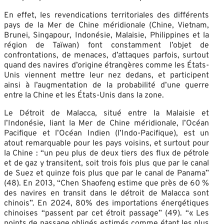
En effet, les revendications territoriales des différents
pays de la Mer de Chine méridionale (Chine, Vietnam,
Brunei, Singapour, Indonésie, Malaisie, Philippines et la
région de Taïwan) font constamment l’objet de
confrontations, de menaces, d’attaques parfois, surtout
quand des navires d’origine étrangères comme les États-
Unis viennent mettre leur nez dedans, et participent
ainsi à l’augmentation de la probabilité d’une guerre
entre la Chine et les États-Unis dans la zone.
Le Détroit de Malacca, situé entre la Malaisie et
l’Indonésie, liant la Mer de Chine méridionale, l’Océan
Pacifique et l’Océan Indien (l’Indo-Pacifique), est un
atout remarquable pour les pays voisins, et surtout pour
la Chine : “un peu plus de deux tiers des flux de pétrole
et de gaz y transitent, soit trois fois plus que par le canal
de Suez et quinze fois plus que par le canal de Panama”
(48). En 2013, “Chen Shaofeng estime que près de 60 %
des navires en transit dans le détroit de Malacca sont
chinois”. En 2024, 80% des importations énergétiques
chinoises “passent par cet étroit passage” (49). “« Les
points de passage obligés estimés comme étant les plus