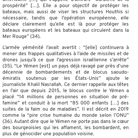
prospérité” […]. Elle a pour objectif de protéger les
bateaux, mais aussi de viser les structures Houthis si
nécessaire, tandis que l’opération européenne, elle
déclare clairement qu’elle est là pour protéger les
bateaux européens et les bateaux qui circulent dans la
Mer Rouge” (34).
L’armée yéménité l’avait avertit : “[elle] continuera à
mener des frappes qualitatives à l’aide de missiles et de
drones jusqu’à ce que l’agression israélienne s’arrête”
(35). “Le Yémen [est] un pays déjà ravagé par près d’une
décennie de bombardements et de blocus saoudo-
émiratis soutenus par les États-Unis” ajoute le
journaliste Khalil Nasrallah. Ce dernier rappelle aux têtes
en l’air que depuis 2015, le blocus contre le Yémen a
placé “14 millions de personnes en situation de pré-
famine” et conduit à la mort “85 000 enfants […] des
suites de la faim ou de maladies”. Il est décrit en 2019
comme la “pire crise humaine du monde selon l’ONU”
(36). Autant dire que le Yémen ne porte pas dans le cœur
des bourgeoisies qui les affament, les bombardent, en
plus de génocider une population voisine.