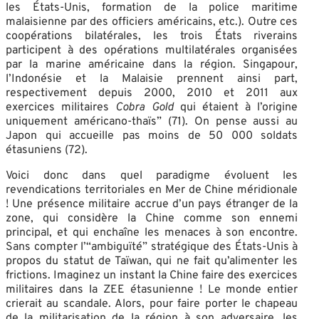
les États-Unis, formation de la police maritime
malaisienne par des officiers américains, etc.). Outre ces
coopérations bilatérales, les trois États riverains
participent à des opérations multilatérales organisées
par la marine américaine dans la région. Singapour,
l’Indonésie et la Malaisie prennent ainsi part,
respectivement depuis 2000, 2010 et 2011 aux
exercices militaires
Cobra Gold
qui étaient à l’origine
uniquement américano-thaïs” (71). On pense aussi au
Japon qui accueille pas moins de 50 000 soldats
étasuniens (72).
Voici donc dans quel paradigme évoluent les
revendications territoriales en Mer de Chine méridionale
! Une présence militaire accrue d’un pays étranger de la
zone, qui considère la Chine comme son ennemi
principal, et qui enchaîne les menaces à son encontre.
Sans compter l’“ambiguïté” stratégique des États-Unis à
propos du statut de Taïwan, qui ne fait qu’alimenter les
frictions. Imaginez un instant la Chine faire des exercices
militaires dans la ZEE étasunienne ! Le monde entier
crierait au scandale. Alors, pour faire porter le chapeau
de la militarisation de la région à son adversaire, les