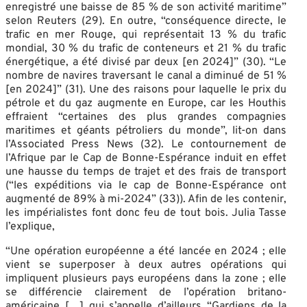
enregistré une baisse de 85 % de son activité maritime”
selon Reuters (29). En outre, “conséquence directe, le
trafic en mer Rouge, qui représentait 13 % du trafic
mondial, 30 % du trafic de conteneurs et 21 % du trafic
énergétique, a été divisé par deux [en 2024]” (30). “Le
nombre de navires traversant le canal a diminué de 51 %
[en 2024]” (31). Une des raisons pour laquelle le prix du
pétrole et du gaz augmente en Europe, car les Houthis
effraient “certaines des plus grandes compagnies
maritimes et géants pétroliers du monde”, lit-on dans
l’Associated Press News (32). Le contournement de
l’Afrique par le Cap de Bonne-Espérance induit en effet
une hausse du temps de trajet et des frais de transport
(“les expéditions via le cap de Bonne-Espérance ont
augmenté de 89% à mi-2024” (33)). Afin de les contenir,
les impérialistes font donc feu de tout bois. Julia Tasse
l’explique,
“Une opération européenne a été lancée en 2024 ; elle
vient se superposer à deux autres opérations qui
impliquent plusieurs pays européens dans la zone ; elle
se différencie clairement de l’opération britano-
américaine […] qui s’appelle d’ailleurs “Gardiens de la