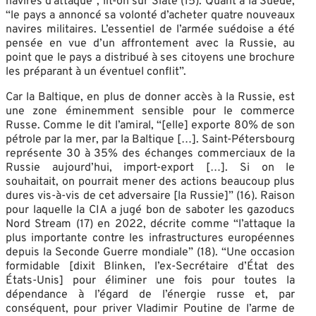
navires d’attaque”, lit-on sur Slate (15). Quant à la Suède,
“le pays a annoncé sa volonté d’acheter quatre nouveaux
navires militaires. L’essentiel de l’armée suédoise a été
pensée en vue d’un affrontement avec la Russie, au
point que le pays a distribué à ses citoyens une brochure
les préparant à un éventuel conflit”.
Car la Baltique, en plus de donner accès à la Russie, est
une zone éminemment sensible pour le commerce
Russe. Comme le dit l’amiral, “[elle] exporte 80% de son
pétrole par la mer, par la Baltique […]. Saint-Pétersbourg
représente 30 à 35% des échanges commerciaux de la
Russie aujourd’hui, import-export […]. Si on le
souhaitait, on pourrait mener des actions beaucoup plus
dures vis-à-vis de cet adversaire [la Russie]” (16). Raison
pour laquelle la CIA a jugé bon de saboter les gazoducs
Nord Stream (17) en 2022, décrite comme “l’attaque la
plus importante contre les infrastructures européennes
depuis la Seconde Guerre mondiale” (18). “Une occasion
formidable [dixit Blinken, l’ex-Secrétaire d’État des
États-Unis] pour éliminer une fois pour toutes la
dépendance à l’égard de l’énergie russe et, par
conséquent, pour priver Vladimir Poutine de l’arme de