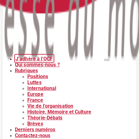
J’adhère à l’OCF
Qui sommes-nous ?
Rubriques
Positions
Luttes
International
Europe
France
Vie de l’organisation
Histoire, Mémoire et Culture
Théorie-Débats
Brèves
Derniers numéros
Contactez-nous