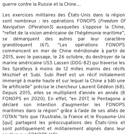
guerre contre la Russie et la Chine…
Les exercices militaires des États-Unis dans la région
sont nombreux : les opérations FONOPS (
Freedom Of
Navigation OPerationS
) auxquelles s’oppose la Chine,
“reflet de la vision américaine de l’hégémonie maritime”,
se démarquent des autres par leur caractère
grandiloquent (67). “Les opérations FONOPS
commencent en mer de Chine méridionale à partir de
2015, avec le passage, le 26 octobre, du destroyer de la
marine américaine USS Lassen (DDG-82) qui traverse les
îles Spratleys à moins de 12 milles marins des récifs
Mischief et Subi. Subi Reef est un récif initialement
immergé à marée haute et sur lequel la Chine a bâti une
île artificielle” précise le chercheur Laurent Gédéon (68).
Depuis 2015, elles se multiplient d’année en année (8
FONOPS en 2020). En effet, “en 2017, le Pentagone a
déclaré son intention d’augmenter les FONOPS
maritimes dans la région” grâce à l’aide de ses alliés de
l’OTAN “tels que l’Australie, la France et le Royaume-Uni
[qui] partagent les préoccupations des États-Unis et
sont politiquement et militairement alignés dans leur