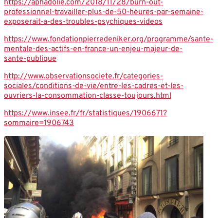
https://aphadolie.com/2018/11/28/burn-out-
professionnel-travailler-plus-de-50-heures-par-semaine-
exposerait-a-des-troubles-psychiques-videos
https://www.fondationpierredeniker.org/programme/sante-
mentale-des-actifs-en-france-un-enjeu-majeur-de-
sante-publique
http://www.observationsociete.fr/categories-
sociales/conditions-de-vie/entre-les-cadres-et-les-
ouvriers-la-consommation-classe-toujours.html
https://www.insee.fr/fr/statistiques/1906671?
sommaire=1906743