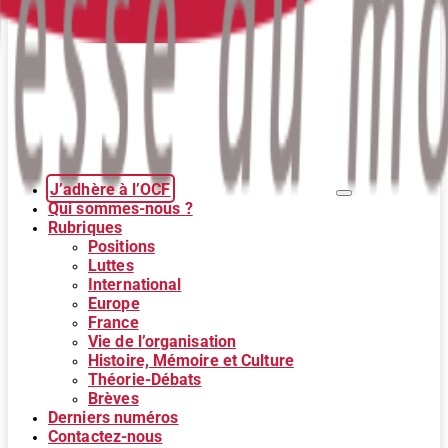
J’adhère à l’OCF
Qui sommes-nous ?
Rubriques
Positions
Luttes
International
Europe
France
Vie de l’organisation
Histoire, Mémoire et Culture
Théorie-Débats
Brèves
Derniers numéros
Contactez-nous