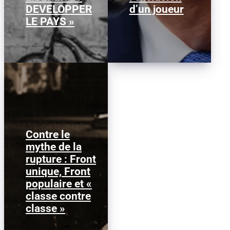
DEVELOPPER
d’un joueur
LE PAYS »
Contre le
mythe de la
L'article ci-dessous a
rupture : Front
été produit dans le
unique, Front
cadre des travaux du
groupe de travail « La...
populaire et «
classe contre
classe »