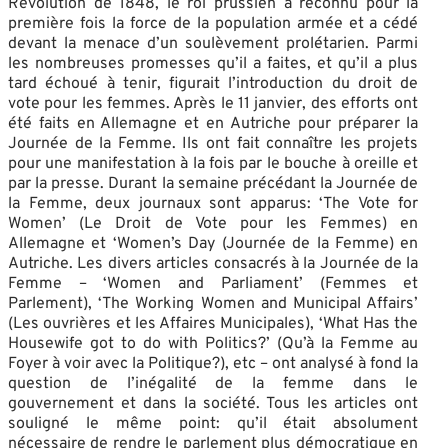
Révolution de 1848, le roi prussien a reconnu pour la
première fois la force de la population armée et a cédé
devant la menace d’un soulèvement prolétarien. Parmi
les nombreuses promesses qu’il a faites, et qu’il a plus
tard échoué à tenir, figurait l’introduction du droit de
vote pour les femmes. Après le 11 janvier, des efforts ont
été faits en Allemagne et en Autriche pour préparer la
Journée de la Femme. Ils ont fait connaître les projets
pour une manifestation à la fois par le bouche à oreille et
par la presse. Durant la semaine précédant la Journée de
la Femme, deux journaux sont apparus: ‘The Vote for
Women’ (Le Droit de Vote pour les Femmes) en
Allemagne et ‘Women’s Day (Journée de la Femme) en
Autriche. Les divers articles consacrés à la Journée de la
Femme – ‘Women and Parliament’ (Femmes et
Parlement), ‘The Working Women and Municipal Affairs’
(Les ouvrières et les Affaires Municipales), ‘What Has the
Housewife got to do with Politics?’ (Qu’à la Femme au
Foyer à voir avec la Politique?), etc – ont analysé à fond la
question de l’inégalité de la femme dans le
gouvernement et dans la société. Tous les articles ont
souligné le même point: qu’il était absolument
nécessaire de rendre le parlement plus démocratique en