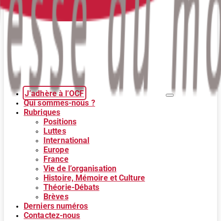
J’adhère à l’OCF
Qui sommes-nous ?
Rubriques
Positions
Luttes
International
Europe
France
Vie de l’organisation
Histoire, Mémoire et Culture
Théorie-Débats
Brèves
Derniers numéros
Contactez-nous