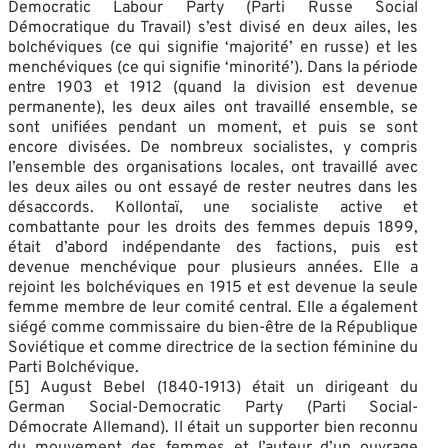
Democratic Labour Party (Parti Russe Social
Démocratique du Travail) s’est divisé en deux ailes, les
bolchéviques (ce qui signifie ‘majorité’ en russe) et les
menchéviques (ce qui signifie ‘minorité’). Dans la période
entre 1903 et 1912 (quand la division est devenue
permanente), les deux ailes ont travaillé ensemble, se
sont unifiées pendant un moment, et puis se sont
encore divisées. De nombreux socialistes, y compris
l’ensemble des organisations locales, ont travaillé avec
les deux ailes ou ont essayé de rester neutres dans les
désaccords. Kollontaï, une socialiste active et
combattante pour les droits des femmes depuis 1899,
était d’abord indépendante des factions, puis est
devenue menchévique pour plusieurs années. Elle a
rejoint les bolchéviques en 1915 et est devenue la seule
femme membre de leur comité central. Elle a également
siégé comme commissaire du bien-être de la République
Soviétique et comme directrice de la section féminine du
Parti Bolchévique.
[5] August Bebel (1840-1913) était un dirigeant du
German Social-Democratic Party (Parti Social-
Démocrate Allemand). Il était un supporter bien reconnu
du mouvement des femmes et l’auteur d’un ouvrage