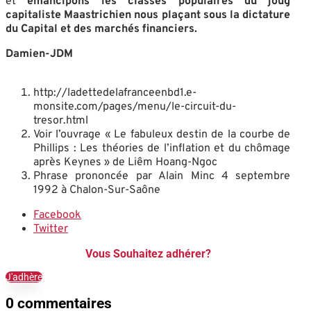
et
émancipons les classes populaires du joug
capitaliste Maastrichien nous plaçant sous la dictature
du Capital et des marchés financiers.
Damien-JDM
http://ladettedelafranceenbd1.e-
monsite.com/pages/menu/le-circuit-du-
tresor.html
Voir l’ouvrage « Le fabuleux destin de la courbe de
Phillips : Les théories de l’inflation et du chômage
après Keynes » de Liêm Hoang-Ngoc
Phrase prononcée par Alain Minc 4 septembre
1992 à Chalon-Sur-Saône
Facebook
Twitter
Vous Souhaitez adhérer?
J'adhère
0 commentaires