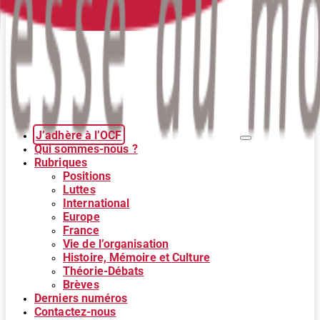
J’adhère à l’OCF
Qui sommes-nous ?
Rubriques
Positions
Luttes
International
Europe
France
Vie de l’organisation
Histoire, Mémoire et Culture
Théorie-Débats
Brèves
Derniers numéros
Contactez-nous