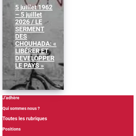
5 juillet 1962
– 5 juillet
À l’occasion du 64ᵉ
2026 / LE
anniversaire de
l’indépendance
SERMENT
algérienne, nous
DES
publions cette analyse
du...
CHOUHADA: «
LIBÉRER ET
DEVELOPPER
LE PAYS »
J’adhère
Qui sommes nous ?
Toutes les rubriques
Positions