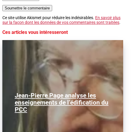
Soumettre le commentaire
Ce site utilise Akismet pour réduire les indésirables.
En savoir plus
sur la façon dont les données de vos commentaires sont traitées
.
Ces articles vous intéresseront
Jean-Pierre Page analyse les
Dans le cadre de notre rubrique
consacrée au débat d'idées, nous
enseignements de l’édification du
publions cet entretien accordé...
PCC