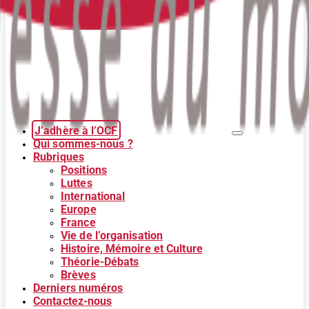
J’adhère à l’OCF
Qui sommes-nous ?
Rubriques
Positions
Luttes
International
Europe
France
Vie de l’organisation
Histoire, Mémoire et Culture
Théorie-Débats
Brèves
Derniers numéros
Contactez-nous