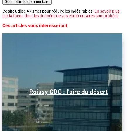
Soumettre le commentaire
Ce site utilise Akismet pour réduire les indésirables.
En savoir plus
sur la façon dont les données de vos commentaires sont traitées
.
Ces articles vous intéresseront
Alors que le trafic aérien a retrouvé son
Roissy CDG : l’aire du désert
niveau d’avant la pandémie, les
conditions d’obtention...