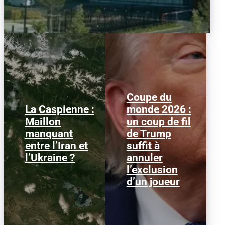
Coupe du
La Caspienne :
monde 2026 :
Samedi 25 juillet 2026,
Le 1er juillet 2026,
Maillon
un coup de fil
des drones ukrainiens
l'attaquant américain
manquant
de Trump
ont frappé plusieurs
Folarin Balogun recevait
cibles en mer Caspienne,
un carton rouge
entre l’Iran et
suffit à
parmi...
parfaitement...
l’Ukraine ?
annuler
l’exclusion
d’un joueur