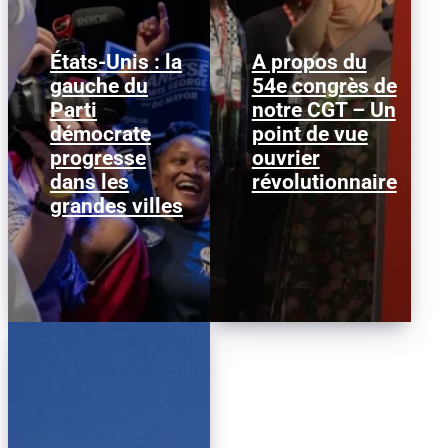
États-Unis : la
A propos du
gauche du
54e congrès de
Janeese Lewis George a
Nous publions ci-
Parti
remporté la primaire
notre CGT – Un
dessous ce texte afin
démocrate pour la
d’alimenter le débat au
démocrate
point de vue
mairie de Washington
sein de la CGT, dans la
progresse
D.C., ce qui...
ouvrier
perspective...
dans les
révolutionnaire
grandes villes