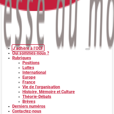
J’adhère à l’OCF
Qui sommes-nous ?
Rubriques
Positions
Luttes
International
Europe
France
Vie de l’organisation
Histoire, Mémoire et Culture
Théorie-Débats
Brèves
Derniers numéros
Contactez-nous