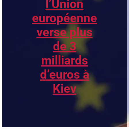
l’Union
européenne
verse plus
de 3
milliards
d’euros à
Kiev