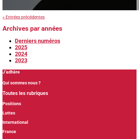
« Entrées précédentes
Archives par années
Derniers numéros
2025
2024
2023
J’adhère
Qui sommes nous ?
Toutes les rubriques
Positions
Luttes
International
France