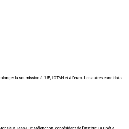
longer la soumission à l’UE, l’OTAN et à l’euro. Les autres candidats
u Monsieur Jean-Luc Mélenchon, coprésident de l’Institut La Boétie.