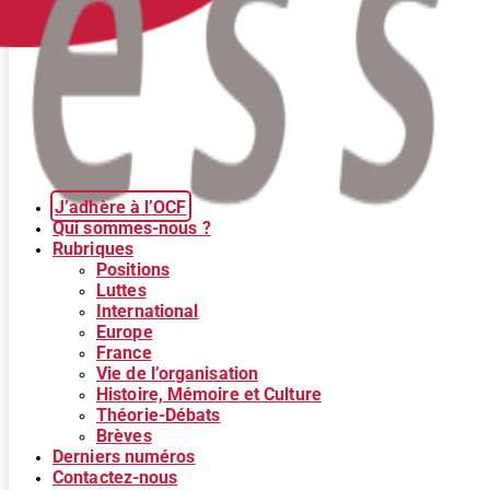
J’adhère à l’OCF
Qui sommes-nous ?
Rubriques
Positions
Luttes
International
Europe
France
Vie de l’organisation
Histoire, Mémoire et Culture
Théorie-Débats
Brèves
Derniers numéros
Contactez-nous