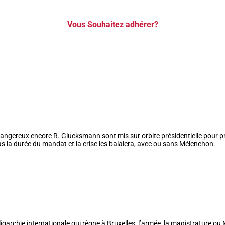
Vous Souhaitez adhérer?
angereux encore R. Glucksmann sont mis sur orbite présidentielle pour pro
as la durée du mandat et la crise les balaiera, avec ou sans Mélenchon.
ligarchie internationale qui règne à Bruxelles, l’armée, la magistrature o