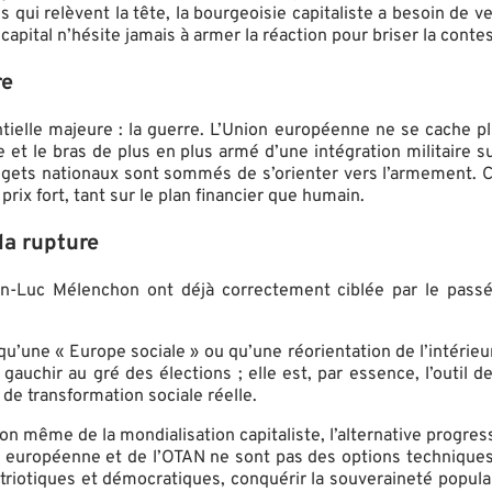
ns qui relèvent la tête, la bourgeoisie capitaliste a besoin de v
d capital n’hésite jamais à armer la réaction pour briser la contes
re
elle majeure : la guerre. L’Union européenne ne se cache plu
 et le bras de plus en plus armé d’une intégration militaire s
udgets nationaux sont sommés de s’orienter vers l’armement. C
 prix fort, tant sur le plan financier que humain.
la rupture
-Luc Mélenchon ont déjà correctement ciblée par le passé, 
qu’une « Europe sociale » ou qu’une réorientation de l’intérieur
 gauchir au gré des élections ; elle est, par essence, l’outil
 de transformation sociale réelle.
n même de la mondialisation capitaliste, l’alternative progressist
rale européenne et de l’OTAN ne sont pas des options techniques
patriotiques et démocratiques, conquérir la souveraineté populai