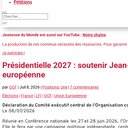
Pétitions
Jeunesse du Monde est aussi sur YouTube :
Notre chaîne
La production de ces contenus nécessite des ressources. Pour garantir 
Je participe !
Présidentielle 2027 : soutenir Je
européenne
par
OCF
|
Juil 8, 2026
|
Positions
,
Une
|
7 commentaires
Élections
|
France
|
LFI
|
OCF
|
Union Européenne
Déclaration du Comité exécutif central de l’Organisation 
Le 08/07/2026
Réunie en Conférence nationale les 27 et 28 juin 2026, l’Or
Elle le fera par une campagne politique indépendante, cent