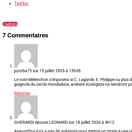
Twitter
J'adhère
7 Commentaires
pzorba75
sur 15 juillet 2026 à 15h36
Le vote Mélenchon s’imposera si C. Lagarde, E. Philippe ou plus d
guignols du cercle mondialiste, wokiste écologiste ne tiendront p
Réponse
GHERARDI épouse LEONARD
sur 18 juillet 2026 à 4h12
Aujourd’hui il n’y a pas 36 solutions pour mettre un terme à une o