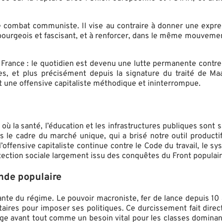
 combat communiste. Il vise au contraire à donner une expressi
bloc bourgeois et fascisant, et à renforcer, dans le même mouve
 France : le quotidien est devenu une lutte permanente contre 
ies, et plus précisément depuis la signature du traité de Maa
it une offensive capitaliste méthodique et ininterrompue.
 où la santé, l’éducation et les infrastructures publiques sont sa
 le cadre du marché unique, qui a brisé notre outil productif
d’offensive capitaliste continue contre le Code du travail, le s
tection sociale largement issu des conquêtes du Front populair
onde populaire
ante du régime. Le pouvoir macroniste, fer de lance depuis 10 
oritaires pour imposer ses politiques. Ce durcissement fait di
erge avant tout comme un besoin vital pour les classes dominant