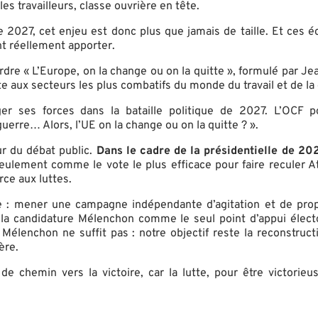
es travailleurs, classe ouvrière en tête.
de 2027, cet enjeu est donc plus que jamais de taille. Et ces 
nt réellement apporter.
re « L’Europe, on la change ou on la quitte », formulé par Jea
 aux secteurs les plus combatifs du monde du travail et de la 
er ses forces dans la bataille politique de 2027. L’OCF p
guerre… Alors, l’UE on la change ou on la quitte ? ».
r du débat public.
Dans le cadre de la présidentielle de 20
ulement comme le vote le plus efficace pour faire reculer At
rce aux luttes.
re : mener une campagne indépendante d’agitation et de prop
 la candidature Mélenchon comme le seul point d’appui électora
er Mélenchon ne suffit pas : notre objectif reste la reconstr
ère.
de chemin vers la victoire, car la lutte, pour être victorieu