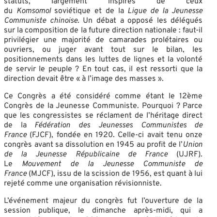
statuts, largement inspirés de ceux
du
Komsomol
soviétique et de la
Ligue de la Jeunesse
Communiste chinoise
. Un débat a opposé les délégués
sur la composition de la future direction nationale : faut-il
privilégier une majorité de camarades prolétaires ou
ouvriers, ou juger avant tout sur le bilan, les
positionnements dans les luttes de lignes et la volonté
de servir le peuple ?
En tout cas, il est ressorti que la
direction devait être « à l’image des masses ».
Ce Congrès a été considéré comme étant le 12ème
Congrès de la Jeunesse Communiste. Pourquoi ? Parce
que les congressistes se réclament de l’héritage direct
de la
Fédération des Jeunesses Communistes de
France
(FJCF), fondée en 1920. Celle-ci avait tenu onze
congrès avant sa dissolution en 1945 au profit de l’
Union
de la Jeunesse Républicaine de France
(UJRF)
.
Le
Mouvement de la Jeunesse Communiste de
France
(MJCF), issu de la scission de 1956, est quant à lui
rejeté comme une organisation révisionniste
.
L’événement majeur du congrès fut l’ouverture de la
session publique, le dimanche après-midi, qui a