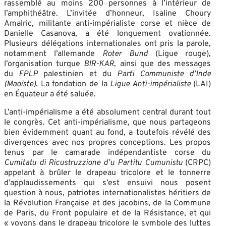
rassemblé au moins 200 personnes à l’intérieur de
l’amphithéâtre. L’invitée d’honneur, Isaline Choury
Amalric, militante anti-impérialiste corse et nièce de
Danielle Casanova, a été longuement ovationnée
.
Plusieurs délégations internationales ont pris la parole,
notamment l’allemande
Roter Bund
(Ligue rouge)
,
l’organisation turque
BIR-KAR
, ainsi que des messages
du
FPLP
palestinien et du
Parti Communiste d’Inde
(Maoïste)
. La fondation de la
Ligue Anti-impérialiste
(LAI)
en Équateur a été saluée.
L’anti-impérialisme a été absolument central durant tout
le congrès. Cet anti-impérialisme, que nous partageons
bien évidemment quant au fond, a toutefois révélé des
divergences avec nos propres conceptions. Les propos
tenus par le camarade indépendantiste corse du
Cumitatu di Ricustruzzione d’u Partitu Cumunistu
(CRPC)
appelant à brûler le drapeau tricolore et le tonnerre
d’applaudissements qui s’est ensuivi nous posent
question à nous, patriotes internationalistes héritiers de
la Révolution Française et des jacobins, de la Commune
de Paris, du Front populaire et de la Résistance, et qui
« voyons dans le drapeau tricolore le symbole des luttes