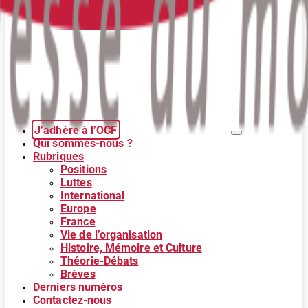
J’adhère à l’OCF
Qui sommes-nous ?
Rubriques
Positions
Luttes
International
Europe
France
Vie de l’organisation
Histoire, Mémoire et Culture
Théorie-Débats
Brèves
Derniers numéros
Contactez-nous