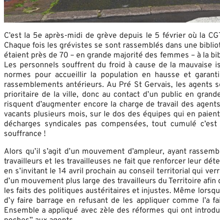
C’est la 5e après-midi de grève depuis le 5 février où la C
Chaque fois les grévistes se sont rassemblés dans une bibliot
étaient près de 70 – en grande majorité des femmes – à la bib
Les personnels souffrent du froid à cause de la mauvaise is
normes pour accueillir la population en hausse et garant
rassemblements antérieurs. Au Pré St Gervais, les agents se
prioritaire de la ville, donc au contact d’un public en gran
risquent d’augmenter encore la charge de travail des agents,
vacants plusieurs mois, sur le dos des équipes qui en paient
décharges syndicales pas compensées, tout cumulé c’est 
souffrance !
Alors qu’il s’agit d’un mouvement d’ampleur, ayant rassembl
travailleurs et les travailleuses ne fait que renforcer leur dé
en s’invitant le 14 avril prochain au conseil territorial qui 
d’un mouvement plus large des travailleurs du Territoire afi
les faits des politiques austéritaires et injustes. Même lorsq
d’y faire barrage en refusant de les appliquer comme l’a 
Ensemble a appliqué avec zèle des réformes qui ont introduit