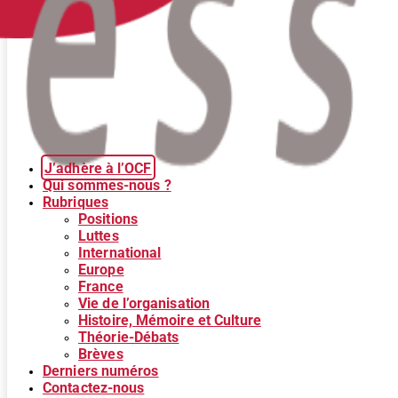
J’adhère à l’OCF
Qui sommes-nous ?
Rubriques
Positions
Luttes
International
Europe
France
Vie de l’organisation
Histoire, Mémoire et Culture
Théorie-Débats
Brèves
Derniers numéros
Contactez-nous