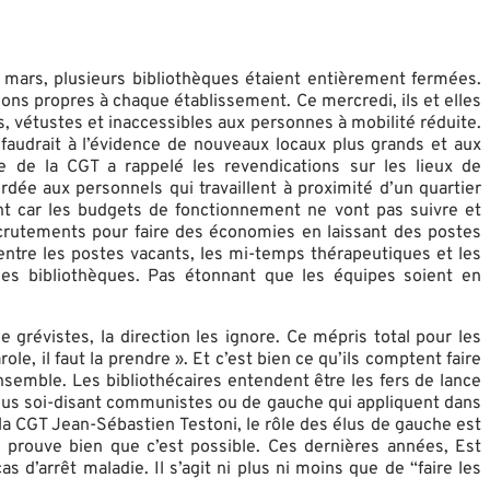
5 mars, plusieurs bibliothèques étaient entièrement fermées.
ions propres à chaque établissement. Ce mercredi, ils et elles
s, vétustes et inaccessibles aux personnes à mobilité réduite.
 faudrait à l’évidence de nouveaux locaux plus grands et aux
e de la CGT a rappelé les revendications sur les lieux de
dée aux personnels qui travaillent à proximité d’un quartier
ètent car les budgets de fonctionnement ne vont pas suivre et
 recrutements pour faire des économies en laissant des postes
 entre les postes vacants, les mi-temps thérapeutiques et les
es bibliothèques. Pas étonnant que les équipes soient en
grévistes, la direction les ignore. Ce mépris total pour les
le, il faut la prendre ». Et c’est bien ce qu’ils comptent faire
 Ensemble. Les bibliothécaires entendent être les fers de lance
’élus soi-disant communistes ou de gauche qui appliquent dans
e la CGT Jean-Sébastien Testoni, le rôle des élus de gauche est
 prouve bien que c’est possible. Ces dernières années, Est
d’arrêt maladie. Il s’agit ni plus ni moins que de “faire les