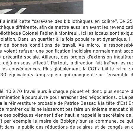
GT a initié cette “caravane des bibliothèques en colère”. Ce 2
hèque différente, afin de mettre aussi en avant les revendicat
liothèque Colonel Fabien à Montreuil. Ici les locaux sont exigu
olation. Dans un quartier à la fois populaire et dynamique, il
ir de bonnes conditions de travail. Au micro, le responsabl
 voient refuser une bonification indiciaire normalement accor
de précarité sociale. Ailleurs, des projets d’extension inqui
 déjà en sous-effectif. Partout, la direction fait traîner les
 les conséquences. Plus globalement, la CGT a fait le calcul :
30 équivalents temps-plein qui manquent sur l’ensemble d
é 40 à 70 travailleurs à chaque piquet et donc plus encore de 
termination à poursuivre pour arracher des négociations. « La paro
verra la réinvestiture probable de Patrice Bessac à la tête d’Est
n de montrer qu’ils ne laisseront pas faire un énième mandat d
ue ces politiques viennent d’en haut, a rappelé le secrétaire d
fait par exemple le maire de Bobigny sur sa commune, ce qui
 dans le public des réductions de salaires et de congés en cas 