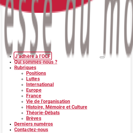
J’adhère à l’OCF
Qui sommes-nous ?
Rubriques
Positions
Luttes
International
Europe
France
Vie de l’organisation
Histoire, Mémoire et Culture
Théorie-Débats
Brèves
Derniers numéros
Contactez-nous