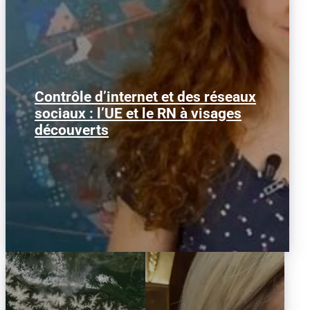
Contrôle d’internet et des réseaux
Le RN trahit ses électeurs. Voici le
sociaux : l’UE et le RN à visages
constat ébahi que portent quelques-
uns de nos esprits les...
découverts