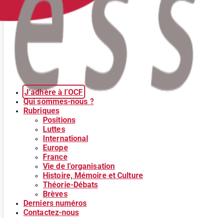
J’adhère à l’OCF
Qui sommes-nous ?
Rubriques
Positions
Luttes
International
Europe
France
Vie de l’organisation
Histoire, Mémoire et Culture
Théorie-Débats
Brèves
Derniers numéros
Contactez-nous