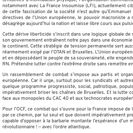
notamment avec La France Insoumise (LFI), actuellement cibl
de cette fascisation de la société n’est autre qu’Emmanuel 
directives de l’Union européenne, le pouvoir macroniste a
désagrège aujourd’hui la nation et laisse libre cours aux puls
Cette dérive liberticide s’inscrit dans une logique globale d
son gouvernement entraînent notre pays dans une économie de 
le continent. Cette stratégie de tension permanente sert auss
réarmement exigé par l’OTAN et Bruxelles. L’Union européenne
et en dépossédant le peuple de sa souveraineté, elle engendr
RN. Prétendre lutter contre l’extrême droite sans remettre e
Un rassemblement de combat s’impose aux partis et organi
européenne. Car il urge, surtout pour les syndicats et autre
quelque programme progressiste, social, patriotique, populair
impérativement briser les chaînes de Bruxelles. Et la lutte co
face aux monopoles du CAC 40 et aux technocrates européens 
Pour l’OCF, ce combat qui s’ouvre pour la France impose de li
par ce chemin, par lui seul et que doivent impérativement pr
capable d’opposer à la barbarie montante l’espérance d’un mo
révolutionnaire ! — avec l’ordre atlantique.