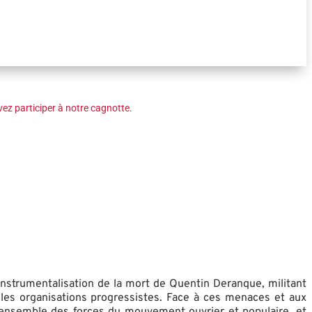
ez participer à notre cagnotte.
instrumentalisation de la mort de Quentin Deranque, militant
 les organisations progressistes. Face à ces menaces et aux
 l’ensemble des forces du mouvement ouvrier et populaire, et