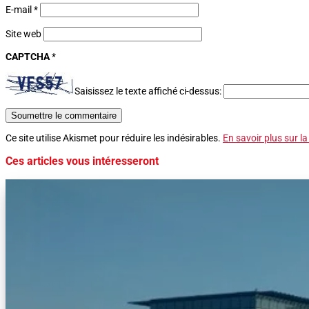
E-mail
*
Site web
CAPTCHA
*
Saisissez le texte affiché ci-dessus:
Soumettre le commentaire
Ce site utilise Akismet pour réduire les indésirables.
En savoir plus sur l
Ces articles vous intéresseront