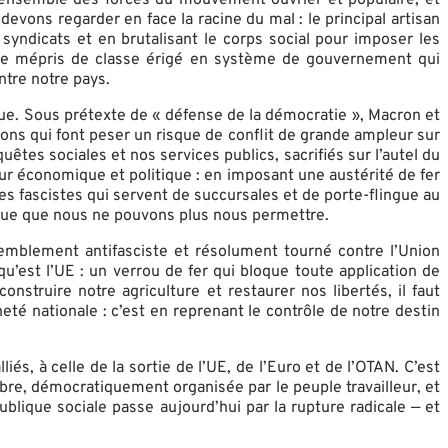
ons regarder en face la racine du mal : le principal artisan
syndicats et en brutalisant le corps social pour imposer les
t le mépris de classe érigé en système de gouvernement qui
ntre notre pays.
ique. Sous prétexte de « défense de la démocratie », Macron et
ons qui font peser un risque de conflit de grande ampleur sur
tes sociales et nos services publics, sacrifiés sur l’autel du
ur économique et politique : en imposant une austérité de fer
s fascistes qui servent de succursales et de porte-flingue au
gique que nous ne pouvons plus nous permettre.
mblement antifasciste et résolument tourné contre l’Union
u’est l’UE : un verrou de fer qui bloque toute application de
onstruire notre agriculture et restaurer nos libertés, il faut
neté nationale : c’est en reprenant le contrôle de notre destin
s, à celle de la sortie de l’UE, de l’Euro et de l’OTAN. C’est
bre, démocratiquement organisée par le peuple travailleur, et
blique sociale passe aujourd’hui par la rupture radicale — et