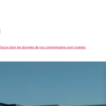
a façon dont les données de vos commentaires sont traitées
.