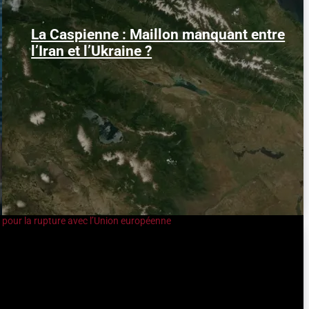
La Caspienne : Maillon manquant entre
Samedi 25 juillet 2026, des drones
ukrainiens ont frappé plusieurs cibles en
l’Iran et l’Ukraine ?
mer Caspienne, parmi...