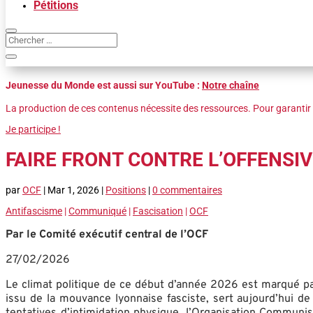
Pétitions
Jeunesse du Monde est aussi sur YouTube :
Notre chaîne
La production de ces contenus nécessite des ressources. Pour garantir 
Je participe !
FAIRE FRONT CONTRE L’OFFENSIV
par
OCF
|
Mar 1, 2026
|
Positions
|
0 commentaires
Antifascisme
|
Communiqué
|
Fascisation
|
OCF
Par le Comité exécutif central de l’OCF
27/02/2026
Le climat politique de ce début d’année 2026 est marqué par
issu de la mouvance lyonnaise fasciste, sert aujourd’hui d
tentatives d’intimidation physique, l’Organisation Communis