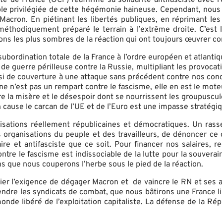
e privilégiée de cette hégémonie haineuse. Cependant, nous dev
Macron. En piétinant les libertés publiques, en réprimant les 
 méthodiquement préparé le terrain à l’extrême droite. C’es
ions les plus sombres de la réaction qui ont toujours œuvrer co
e subordination totale de la France à l’ordre européen et atlant
guerre périlleuse contre la Russie, multipliant les provocati
i de couverture à une attaque sans précédent contre nos conquê
 n’est pas un rempart contre le fascisme, elle en est le mote
e la misère et le désespoir dont se nourrissent les groupuscule
n cause le carcan de l’UE et de l’Euro est une impasse straté
sations réellement républicaines et démocratiques. Un rasse
s organisations du peuple et des travailleurs, de dénoncer ce q
e et antifasciste que ce soit. Pour financer nos salaires, rec
ntre le fascisme est indissociable de la lutte pour la souverai
que nous couperons l’herbe sous le pied de la réaction.
er l’exigence de dégager Macron et de vaincre le RN et ses allié
endre les syndicats de combat, que nous bâtirons une France li
nde libéré de l’exploitation capitaliste. La défense de la Répu