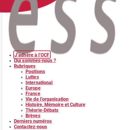
J’adhère à l’OCF
Qui sommes-nous ?
Rubriques
Positions
Luttes
International
Europe
France
Vie de l’organisation
Histoire, Mémoire et Culture
Théorie-Débats
Brèves
Derniers numéros
Contactez-nous