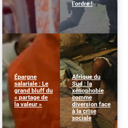
l’ordre !
Épargne
Afrique du
Alors que l'inflation et la
© HCR/ James Oatway
salariale : Le
Sud : la
course aux profits
L’Afrique du Sud est
grand bluff du
xénophobie
écrasent le pouvoir
entrée dans une
d’achat, la loi « partage
séquence dangereuse.
« partage de
comme
de la...
Des groupes...
la valeur »
diversion face
à la crise
sociale