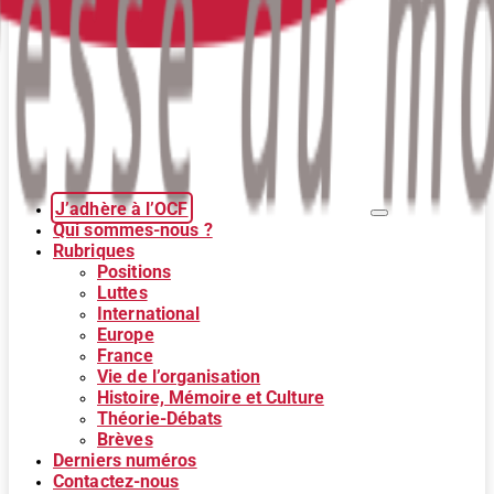
J’adhère à l’OCF
Qui sommes-nous ?
Rubriques
Positions
Luttes
International
Europe
France
Vie de l’organisation
Histoire, Mémoire et Culture
Théorie-Débats
Brèves
Derniers numéros
Contactez-nous