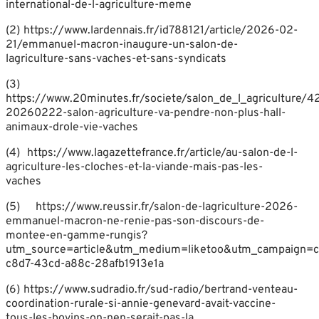
international-de-l-agriculture-meme
(2) https://www.lardennais.fr/id788121/article/2026-02-
21/emmanuel-macron-inaugure-un-salon-de-
lagriculture-sans-vaches-et-sans-syndicats
(3)
https://www.20minutes.fr/societe/salon_de_l_agriculture/4
20260222-salon-agriculture-va-pendre-non-plus-hall-
animaux-drole-vie-vaches
(4) https://www.lagazettefrance.fr/article/au-salon-de-l-
agriculture-les-cloches-et-la-viande-mais-pas-les-
vaches
(5) https://www.reussir.fr/salon-de-lagriculture-2026-
emmanuel-macron-ne-renie-pas-son-discours-de-
montee-en-gamme-rungis?
utm_source=article&utm_medium=liketoo&utm_campaign=c
c8d7-43cd-a88c-28afb1913e1a
(6) https://www.sudradio.fr/sud-radio/bertrand-venteau-
coordination-rurale-si-annie-genevard-avait-vaccine-
tous-les-bovins-on-nen-serait-pas-la