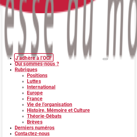
J’adhère à l’OCF
Qui sommes-nous ?
Rubriques
Positions
Luttes
International
Europe
France
Vie de l’organisation
Histoire, Mémoire et Culture
Théorie-Débats
Brèves
Derniers numéros
Contactez-nous