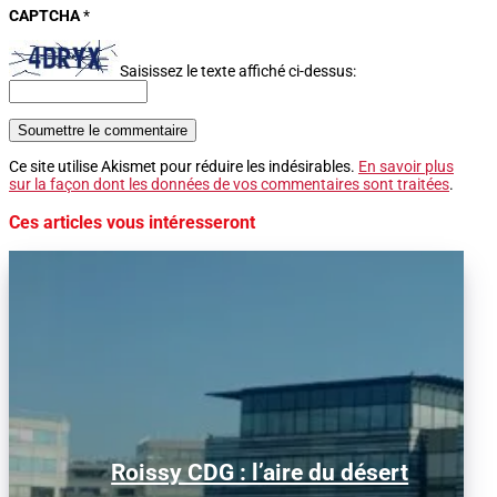
CAPTCHA
*
Saisissez le texte affiché ci-dessus:
Soumettre le commentaire
Ce site utilise Akismet pour réduire les indésirables.
En savoir plus
sur la façon dont les données de vos commentaires sont traitées
.
Ces articles vous intéresseront
Alors que le trafic aérien a retrouvé son
Roissy CDG : l’aire du désert
niveau d’avant la pandémie, les
conditions d’obtention...