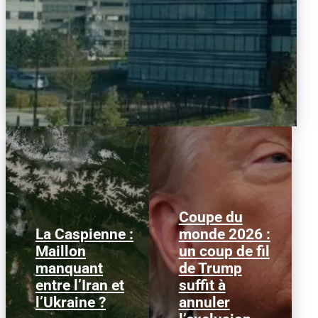
Coupe du
La Caspienne :
monde 2026 :
Samedi 25 juillet 2026,
Le 1er juillet 2026,
Maillon
un coup de fil
des drones ukrainiens
l'attaquant américain
manquant
de Trump
ont frappé plusieurs
Folarin Balogun recevait
cibles en mer Caspienne,
un carton rouge
entre l’Iran et
suffit à
parmi...
parfaitement...
l’Ukraine ?
annuler