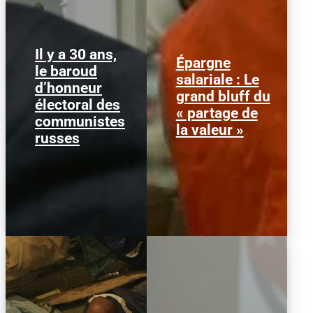
Il y a 30 ans,
Épargne
le baroud
Guennadi Ziouganov
Alors que l'inflation et la
salariale : Le
d’honneur
salue la foule lors de sa
course aux profits
grand bluff du
campagne à Kirov, en
écrasent le pouvoir
électoral des
Russie, le 14 mai 1996.
d’achat, la loi « partage
« partage de
communistes
(Photo...
de la...
la valeur »
russes