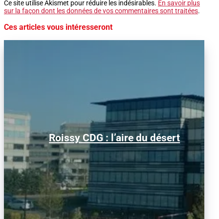
Ce site utilise Akismet pour réduire les indésirables.
En savoir plus
sur la façon dont les données de vos commentaires sont traitées
.
Ces articles vous intéresseront
Alors que le trafic aérien a retrouvé son
Roissy CDG : l’aire du désert
niveau d’avant la pandémie, les
conditions d’obtention...