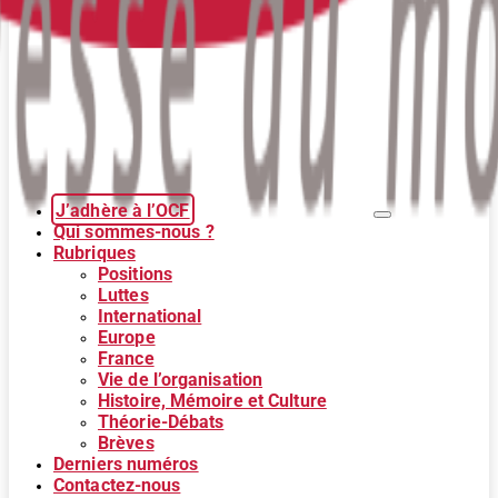
J’adhère à l’OCF
Qui sommes-nous ?
Rubriques
Positions
Luttes
International
Europe
France
Vie de l’organisation
Histoire, Mémoire et Culture
Théorie-Débats
Brèves
Derniers numéros
Contactez-nous