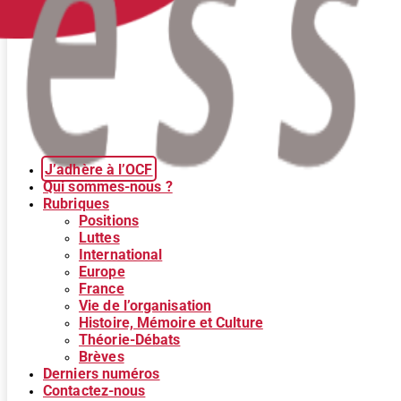
J’adhère à l’OCF
Qui sommes-nous ?
Rubriques
Positions
Luttes
International
Europe
France
Vie de l’organisation
Histoire, Mémoire et Culture
Théorie-Débats
Brèves
Derniers numéros
Contactez-nous