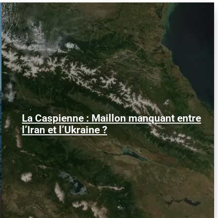
La Caspienne : Maillon manquant entre
Samedi 25 juillet 2026, des drones
ukrainiens ont frappé plusieurs cibles en
l’Iran et l’Ukraine ?
mer Caspienne, parmi...