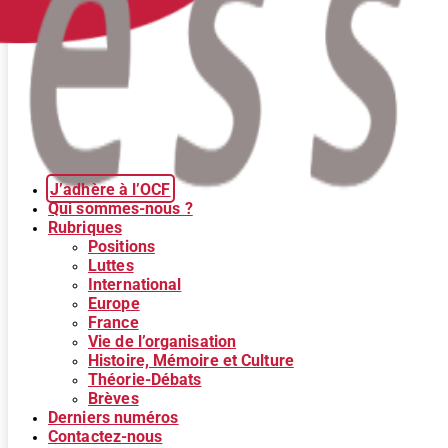
J’adhère à l’OCF
Qui sommes-nous ?
Rubriques
Positions
Luttes
International
Europe
France
Vie de l’organisation
Histoire, Mémoire et Culture
Théorie-Débats
Brèves
Derniers numéros
Contactez-nous