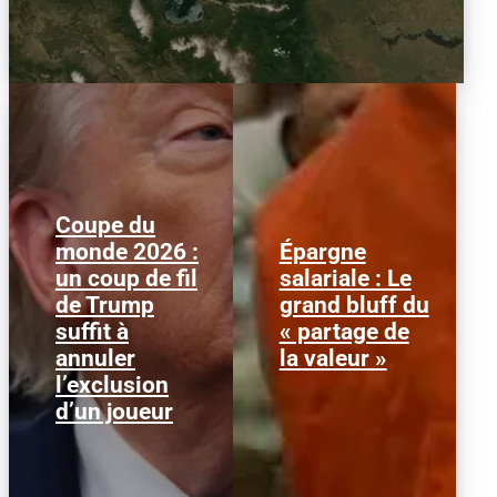
Coupe du
monde 2026 :
Épargne
Le 1er juillet 2026,
Alors que l'inflation et la
un coup de fil
salariale : Le
l'attaquant américain
course aux profits
de Trump
grand bluff du
Folarin Balogun recevait
écrasent le pouvoir
un carton rouge
d’achat, la loi « partage
suffit à
« partage de
parfaitement...
de la...
annuler
la valeur »
l’exclusion
d’un joueur