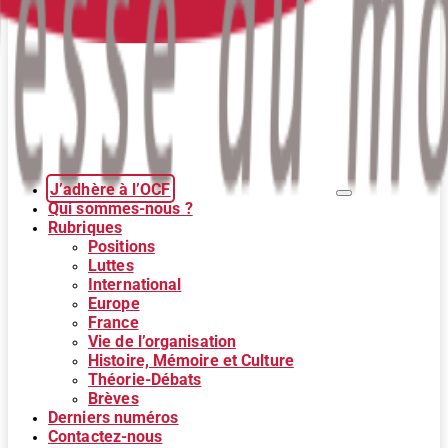
J’adhère à l’OCF
Qui sommes-nous ?
Rubriques
Positions
Luttes
International
Europe
France
Vie de l’organisation
Histoire, Mémoire et Culture
Théorie-Débats
Brèves
Derniers numéros
Contactez-nous