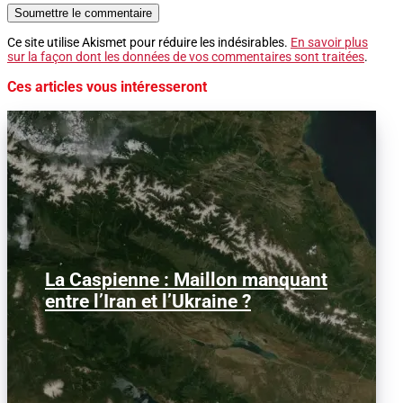
Soumettre le commentaire
Ce site utilise Akismet pour réduire les indésirables.
En savoir plus
sur la façon dont les données de vos commentaires sont traitées
.
Ces articles vous intéresseront
La Caspienne : Maillon manquant
Samedi 25 juillet 2026, des drones
ukrainiens ont frappé plusieurs cibles
entre l’Iran et l’Ukraine ?
en mer Caspienne, parmi...