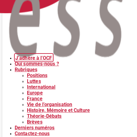
J’adhère à l’OCF
Qui sommes-nous ?
Rubriques
Positions
Luttes
International
Europe
France
Vie de l’organisation
Histoire, Mémoire et Culture
Théorie-Débats
Brèves
Derniers numéros
Contactez-nous