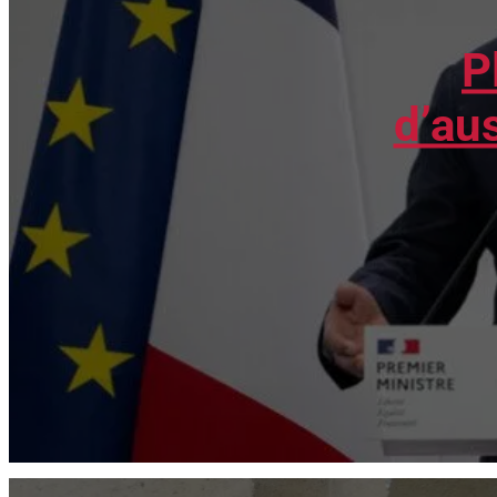
P
d’au