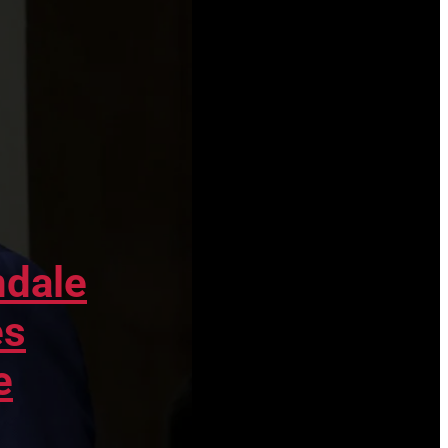
impliquant des décennies de violences
physiques et sexuelles au sein d’un
établissement catholique des Pyrénées-
Atlantiques, n’est pas simplement une
sombre histoire de pédocriminalité
institutionnelle. Elle est le symptôme
d’un...
ndale
es
e