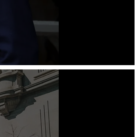
Chers camarades, amis et
sympathisants, Le mois de décembre
2024 restera gravé dans l’histoire
comme une étape décisive de
l’effondrement de la Ve République et de
la dérive du régime macroniste, marqué
par l’euro-atlantisme le plus servile. La
nomination de François...