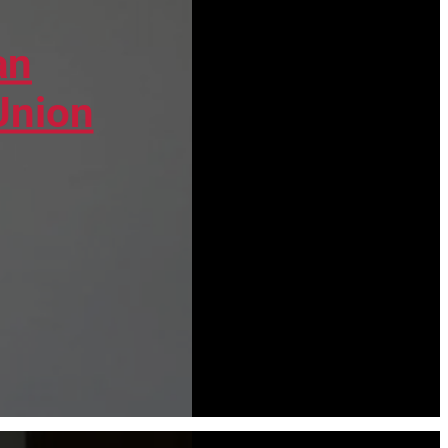
an
Union
L’affaire Bétharram, ce scandale