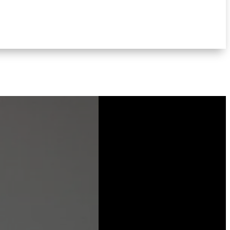
Le « plan de redressement budgétaire »
annoncé par Bayrou le 15 juillet dernier
n’a rien de surprenant : il s’inscrit dans le
droit fil du plan budgétaire proposé par
Barnier et validé par l’Union européenne
en novembre 2024 (1). Pour rappel, ce
méga-plan d’austérité...