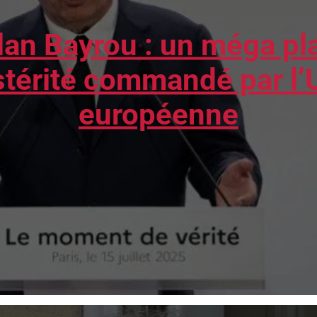
lan Bayrou : un méga pl
stérité commandé par l’
européenne