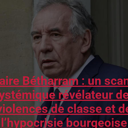
faire Bétharram : un sca
ystémique révélateur d
violences de classe et d
l’hypocrisie bourgeoise