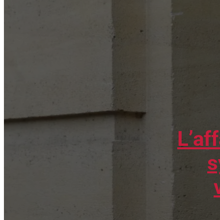
L’af
s