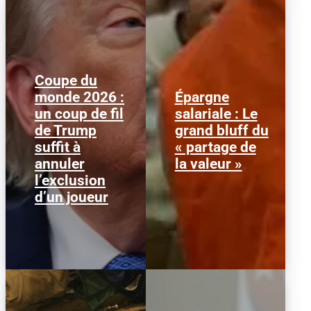
Coupe du
monde 2026 :
Épargne
Le 1er juillet 2026,
Alors que l'inflation et la
un coup de fil
salariale : Le
l'attaquant américain
course aux profits
de Trump
grand bluff du
Folarin Balogun recevait
écrasent le pouvoir
un carton rouge
d’achat, la loi « partage
suffit à
« partage de
parfaitement...
de la...
annuler
la valeur »
l’exclusion
d’un joueur