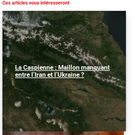
Ces articles vous intéresseront
La Caspienne : Maillon manquant
Samedi 25 juillet 2026, des drones
ukrainiens ont frappé plusieurs cibles
entre l’Iran et l’Ukraine ?
en mer Caspienne, parmi...