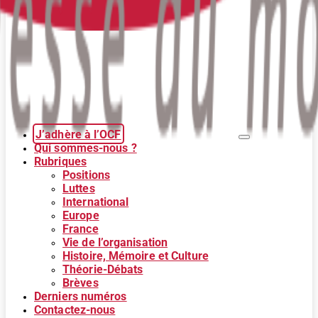
J’adhère à l’OCF
Qui sommes-nous ?
Rubriques
Positions
Luttes
International
Europe
France
Vie de l’organisation
Histoire, Mémoire et Culture
Théorie-Débats
Brèves
Derniers numéros
Contactez-nous