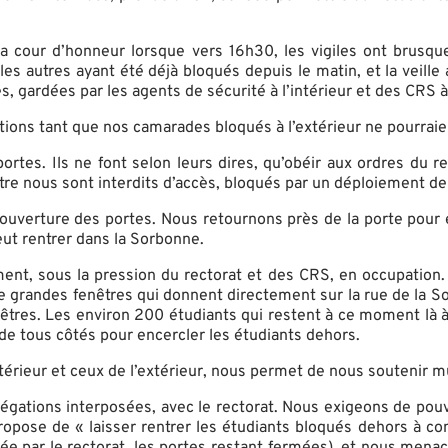
 la cour d’honneur lorsque vers 16h30, les vigiles ont brusq
s les autres ayant été déjà bloqués depuis le matin, et la veill
s, gardées par les agents de sécurité à l’intérieur et des CRS à
ons tant que nos camarades bloqués à l’extérieur ne pourraien
ortes. Ils ne font selon leurs dires, qu’obéir aux ordres du 
ntre nous sont interdits d’accès, bloqués par un déploiement 
ouverture des portes. Nous retournons près de la porte pour ex
eut rentrer dans la Sorbonne.
nt, sous la pression du rectorat et des CRS, en occupation. N
 de grandes fenêtres qui donnent directement sur la rue de la 
êtres. Les environ 200 étudiants qui restent à ce moment là à l
 de tous côtés pour encercler les étudiants dehors.
intérieur et ceux de l’extérieur, nous permet de nous soutenir
légations interposées, avec le rectorat. Nous exigeons de pouv
opose de « laisser rentrer les étudiants bloqués dehors à co
rée par le rectorat, les portes restant fermées), et nous men