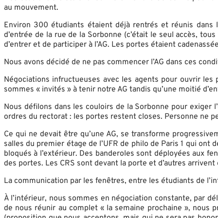
au mouvement.
Environ 300 étudiants étaient déjà rentrés et réunis dans
d’entrée de la rue de la Sorbonne (c’était le seul accès, tou
d’entrer et de participer à l’AG. Les portes étaient cadenassée
Nous avons décidé de ne pas commencer l’AG dans ces conditi
Négociations infructueuses avec les agents pour ouvrir les p
sommes « invités » à tenir notre AG tandis qu’une moitié d’e
Nous défilons dans les couloirs de la Sorbonne pour exiger l’
ordres du rectorat : les portes restent closes. Personne ne p
Ce qui ne devait être qu’une AG, se transforme progressiveme
salles du premier étage de l’UFR de philo de Paris 1 qui ont
bloqués à l’extérieur. Des banderoles sont déployées aux fen
des portes. Les CRS sont devant la porte et d’autres arrivent
La communication par les fenêtres, entre les étudiants de l’
À l’intérieur, nous sommes en négociation constante, par dé
de nous réunir au complet « la semaine prochaine », nous pr
(proposition que nous acceptons, mais qui ne sera pas hono