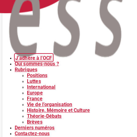
J’adhère à l’OCF
Qui sommes-nous ?
Rubriques
Positions
Luttes
International
Europe
France
Vie de l’organisation
Histoire, Mémoire et Culture
Théorie-Débats
Brèves
Derniers numéros
Contactez-nous