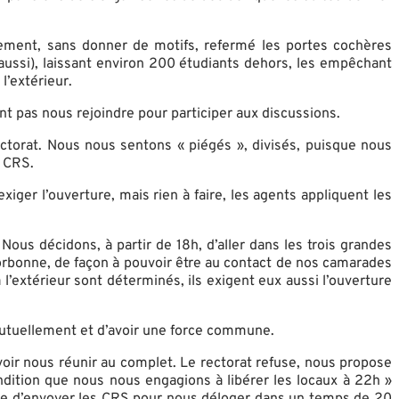
uement, sans donner de motifs, refermé les portes cochères
e aussi), laissant environ 200 étudiants dehors, les empêchant
 l’extérieur.
t pas nous rejoindre pour participer aux discussions.
rectorat. Nous nous sentons « piégés », divisés, puisque nous
de CRS.
iger l’ouverture, mais rien à faire, les agents appliquent les
ous décidons, à partir de 18h, d’aller dans les trois grandes
Sorbonne, de façon à pouvoir être au contact de nos camarades
’extérieur sont déterminés, ils exigent eux aussi l’ouverture
 mutuellement et d’avoir une force commune.
oir nous réunir au complet. Le rectorat refuse, nous propose
ndition que nous nous engagions à libérer les locaux à 22h »
ace d’envoyer les CRS pour nous déloger dans un temps de 20