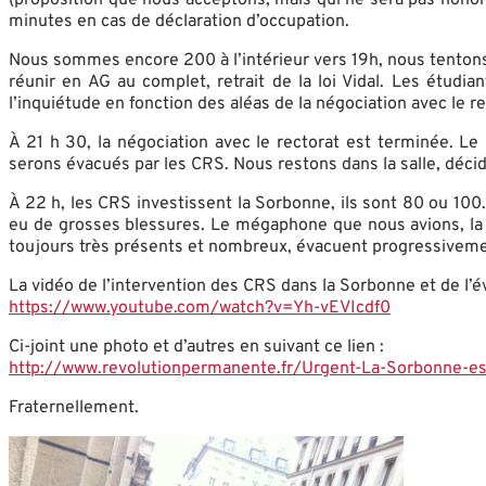
minutes en cas de déclaration d’occupation.
Nous sommes encore 200 à l’intérieur vers 19h, nous tentons
réunir en AG au complet, retrait de la loi Vidal. Les étudi
l’inquiétude en fonction des aléas de la négociation avec l
À 21 h 30, la négociation avec le rectorat est terminée. 
serons évacués par les CRS. Nous restons dans la salle, décidé
À 22 h, les CRS investissent la Sorbonne, ils sont 80 ou 100
eu de grosses blessures. Le mégaphone que nous avions, la c
toujours très présents et nombreux, évacuent progressivemen
La vidéo de l’intervention des CRS dans la Sorbonne et de l’é
https://www.youtube.com/watch?v=Yh-vEVIcdf0
Ci-joint une photo et d’autres en suivant ce lien :
http://www.revolutionpermanente.fr/Urgent-La-Sorbonne-e
Fraternellement.