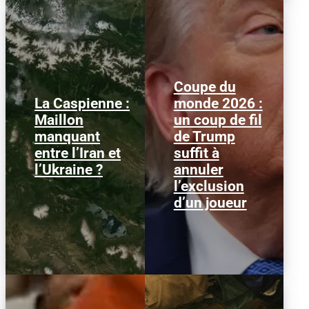
Coupe du
La Caspienne :
monde 2026 :
Samedi 25 juillet 2026,
Le 1er juillet 2026,
Maillon
un coup de fil
des drones ukrainiens
l'attaquant américain
manquant
de Trump
ont frappé plusieurs
Folarin Balogun recevait
cibles en mer Caspienne,
un carton rouge
entre l’Iran et
suffit à
parmi...
parfaitement...
l’Ukraine ?
annuler
l’exclusion
d’un joueur