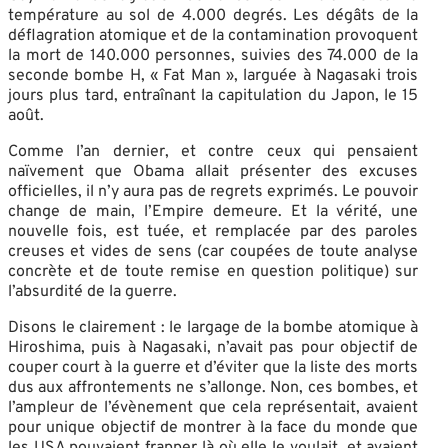
température au sol de 4.000 degrés. Les dégâts de la
déflagration atomique et de la contamination provoquent
la mort de 140.000 personnes, suivies des 74.000 de la
seconde bombe H, « Fat Man », larguée à Nagasaki trois
jours plus tard, entraînant la capitulation du Japon, le 15
août.
Comme l’an dernier, et contre ceux qui pensaient
naïvement que Obama allait présenter des excuses
officielles, il n’y aura pas de regrets exprimés. Le pouvoir
change de main, l’Empire demeure. Et la vérité, une
nouvelle fois, est tuée, et remplacée par des paroles
creuses et vides de sens (car coupées de toute analyse
concrète et de toute remise en question politique) sur
l’absurdité de la guerre.
Disons le clairement : le largage de la bombe atomique à
Hiroshima, puis à Nagasaki, n’avait pas pour objectif de
couper court à la guerre et d’éviter que la liste des morts
dus aux affrontements ne s’allonge. Non, ces bombes, et
l’ampleur de l’évènement que cela représentait, avaient
pour unique objectif de montrer à la face du monde que
les USA pouvaient frapper là où elle le voulait, et avaient