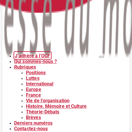
J’adhère à l’OCF
Qui sommes-nous ?
Rubriques
Positions
Luttes
International
Europe
France
Vie de l’organisation
Histoire, Mémoire et Culture
Théorie-Débats
Brèves
Derniers numéros
Contactez-nous