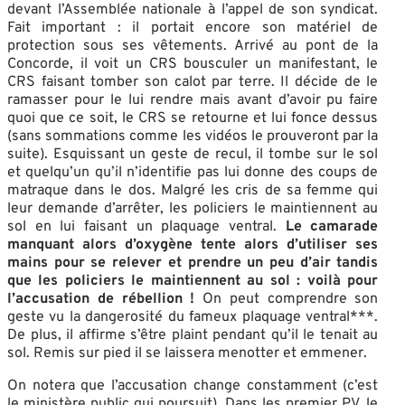
devant l’Assemblée nationale à l’appel de son syndicat.
Fait important : il portait encore son matériel de
protection sous ses vêtements. Arrivé au pont de la
Concorde, il voit un CRS bousculer un manifestant, le
CRS faisant tomber son calot par terre. Il décide de le
ramasser pour le lui rendre mais avant d’avoir pu faire
quoi que ce soit, le CRS se retourne et lui fonce dessus
(sans sommations comme les vidéos le prouveront par la
suite). Esquissant un geste de recul, il tombe sur le sol
et quelqu’un qu’il n’identifie pas lui donne des coups de
matraque dans le dos. Malgré les cris de sa femme qui
leur demande d’arrêter, les policiers le maintiennent au
sol en lui faisant un plaquage ventral.
Le camarade
manquant alors d’oxygène tente alors d’utiliser ses
mains pour se relever et prendre un peu d’air tandis
que les policiers le maintiennent au sol : voilà pour
l’accusation de rébellion !
On peut comprendre son
geste vu la dangerosité du fameux plaquage ventral***.
De plus, il affirme s’être plaint pendant qu’il le tenait au
sol. Remis sur pied il se laissera menotter et emmener.
On notera que l’accusation change constamment (c’est
le ministère public qui poursuit). Dans les premier PV, le