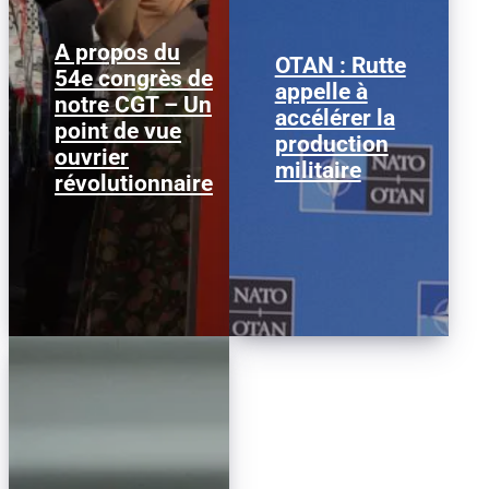
A propos du
OTAN : Rutte
54e congrès de
Nous publions ci-
Mark Rutte © Justin
appelle à
notre CGT – Un
dessous ce texte afin
Sullivan/ Getty Images
accélérer la
d’alimenter le débat au
Le secrétaire général de
point de vue
sein de la CGT, dans la
l’OTAN, Mark Rutte, a
production
ouvrier
perspective...
appelé à...
militaire
révolutionnaire