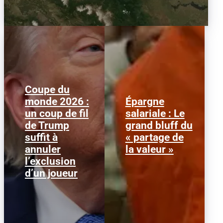
Coupe du
monde 2026 :
Épargne
Le 1er juillet 2026,
Alors que l'inflation et la
un coup de fil
salariale : Le
l'attaquant américain
course aux profits
de Trump
grand bluff du
Folarin Balogun recevait
écrasent le pouvoir
un carton rouge
d’achat, la loi « partage
suffit à
« partage de
parfaitement...
de la...
annuler
la valeur »
l’exclusion
d’un joueur