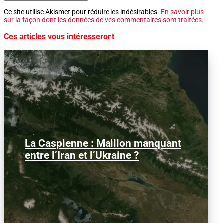
Ce site utilise Akismet pour réduire les indésirables.
En savoir plus
sur la façon dont les données de vos commentaires sont traitées
.
Ces articles vous intéresseront
La Caspienne : Maillon manquant
Samedi 25 juillet 2026, des drones
ukrainiens ont frappé plusieurs cibles
entre l’Iran et l’Ukraine ?
en mer Caspienne, parmi...