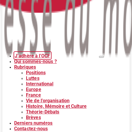
J’adhère à l’OCF
Qui sommes-nous ?
Rubriques
Positions
Luttes
International
Europe
France
Vie de l’organisation
Histoire, Mémoire et Culture
Théorie-Débats
Brèves
Derniers numéros
Contactez-nous