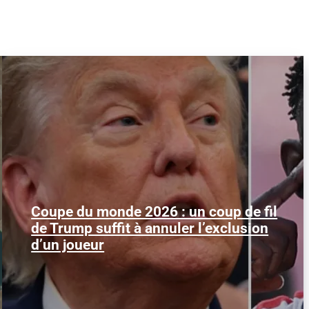
Coupe du monde 2026 : un coup de fil
Le 1er juillet 2026, l'attaquant américain
de Trump suffit à annuler l’exclusion
Folarin Balogun recevait un carton rouge
parfaitement...
d’un joueur