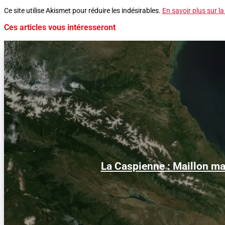
Ce site utilise Akismet pour réduire les indésirables.
En savoir plus sur l
Ces articles vous intéresseront
La Caspienne : Maillon man