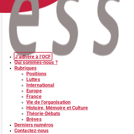
J’adhère à l’OCF
Qui sommes-nous ?
Rubriques
Positions
Luttes
International
Europe
France
Vie de l’organisation
Histoire, Mémoire et Culture
Théorie-Débats
Brèves
Derniers numéros
Contactez-nous