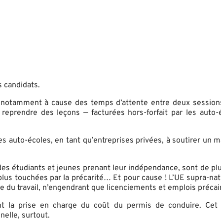
s candidats.
r, notamment à cause des temps d’attente entre deux session
eprendre des leçons — facturées hors-forfait par les auto-éc
te les auto-écoles, en tant qu’entreprises privées, à soutirer u
s des étudiants et jeunes prenant leur indépendance, sont de p
s plus touchées par la précarité… Et pour cause ! L’UE supra-na
 du travail, n’engendrant que licenciements et emplois précai
ment la prise en charge du coût du permis de conduire. Ce
nelle, surtout.