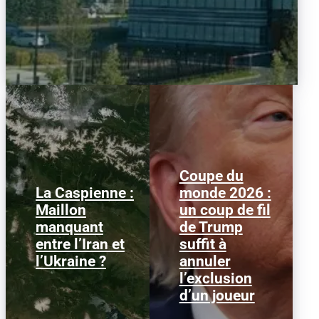
Coupe du
La Caspienne :
monde 2026 :
Samedi 25 juillet 2026,
Le 1er juillet 2026,
Maillon
un coup de fil
des drones ukrainiens
l'attaquant américain
manquant
de Trump
ont frappé plusieurs
Folarin Balogun recevait
cibles en mer Caspienne,
un carton rouge
entre l’Iran et
suffit à
parmi...
parfaitement...
l’Ukraine ?
annuler
l’exclusion
d’un joueur