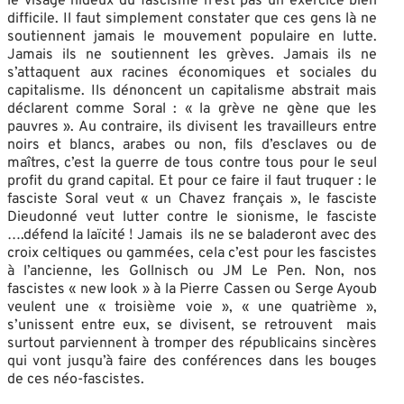
le visage hideux du fascisme n’est pas un exercice bien
difficile. Il faut simplement constater que ces gens là ne
soutiennent jamais le mouvement populaire en lutte.
Jamais ils ne soutiennent les grèves. Jamais ils ne
s’attaquent aux racines économiques et sociales du
capitalisme. Ils dénoncent un capitalisme abstrait mais
déclarent comme Soral : « la grève ne gène que les
pauvres ». Au contraire, ils divisent les travailleurs entre
noirs et blancs, arabes ou non, fils d’esclaves ou de
maîtres, c’est la guerre de tous contre tous pour le seul
profit du grand capital. Et pour ce faire il faut truquer : le
fasciste Soral veut « un Chavez français », le fasciste
Dieudonné veut lutter contre le sionisme, le fasciste
….défend la laïcité ! Jamais ils ne se baladeront avec des
croix celtiques ou gammées, cela c’est pour les fascistes
à l’ancienne, les Gollnisch ou JM Le Pen. Non, nos
fascistes « new look » à la Pierre Cassen ou Serge Ayoub
veulent une « troisième voie », « une quatrième »,
s’unissent entre eux, se divisent, se retrouvent mais
surtout parviennent à tromper des républicains sincères
qui vont jusqu’à faire des conférences dans les bouges
de ces néo-fascistes.