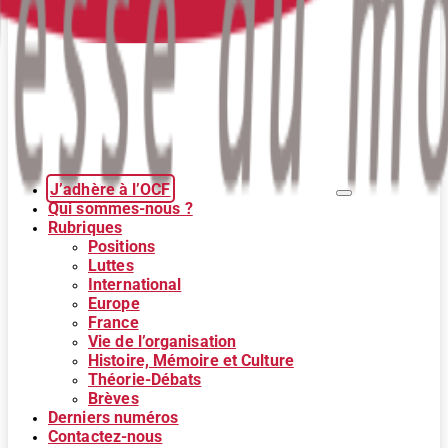
J’adhère à l’OCF
Qui sommes-nous ?
Rubriques
Positions
Luttes
International
Europe
France
Vie de l’organisation
Histoire, Mémoire et Culture
Théorie-Débats
Brèves
Derniers numéros
Contactez-nous