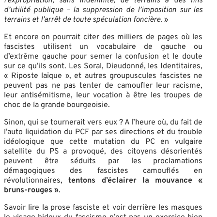
l’expropriation, sans indemnité, de terrains à des fins
d’utilité publique – la suppression de l’imposition sur les
terrains et l’arrêt de toute spéculation foncière.
»
Et encore on pourrait citer des milliers de pages où les
fascistes utilisent un vocabulaire de gauche ou
d’extrême gauche pour semer la confusion et le doute
sur ce qu’ils sont. Les Soral, Dieudonné, les Identitaires,
« Riposte laïque », et autres groupuscules fascistes ne
peuvent pas ne pas tenter de camoufler leur racisme,
leur antisémitisme, leur vocation à être les troupes de
choc de la grande bourgeoisie.
Sinon, qui se tournerait vers eux ? A l’heure où, du fait de
l’auto liquidation du PCF par ses directions et du trouble
idéologique que cette mutation du PC en vulgaire
satellite du PS a provoqué, des citoyens désorientés
peuvent être séduits par les proclamations
démagogiques des fascistes camouflés en
révolutionnaires,
tentons d’éclairer la mouvance «
bruns-rouges »
.
Savoir lire la prose fasciste et voir derrière les masques