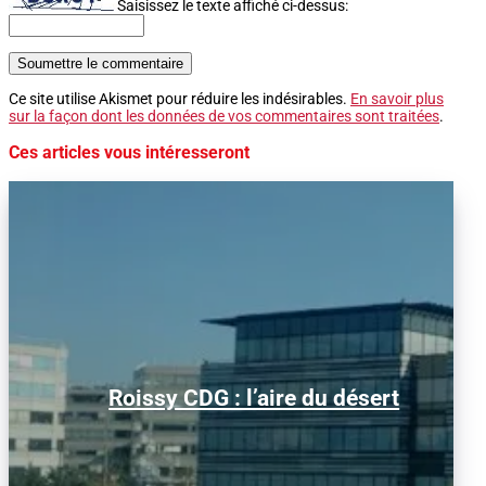
Saisissez le texte affiché ci-dessus:
Soumettre le commentaire
Ce site utilise Akismet pour réduire les indésirables.
En savoir plus
sur la façon dont les données de vos commentaires sont traitées
.
Ces articles vous intéresseront
Alors que le trafic aérien a retrouvé son
Roissy CDG : l’aire du désert
niveau d’avant la pandémie, les
conditions d’obtention...