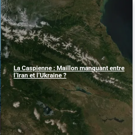
La Caspienne : Maillon manquant entre
Samedi 25 juillet 2026, des drones
ukrainiens ont frappé plusieurs cibles en
l’Iran et l’Ukraine ?
mer Caspienne, parmi...