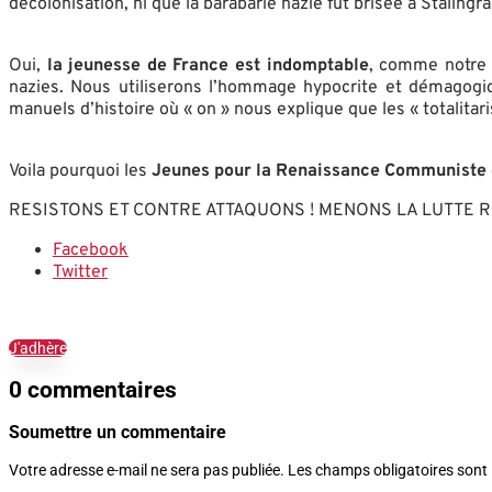
décolonisation, ni que la barabarie nazie fut brisée à Stalingra
Oui,
la jeunesse de France est indomptable
, comme notre 
nazies. Nous utiliserons l’hommage hypocrite et démagog
manuels d’histoire où « on » nous explique que les « totalita
Voila pourquoi les
Jeunes pour la Renaissance Communiste
RESISTONS ET CONTRE ATTAQUONS ! MENONS LA LUTTE REVOL
Facebook
Twitter
J'adhère
0 commentaires
Soumettre un commentaire
Votre adresse e-mail ne sera pas publiée.
Les champs obligatoires sont