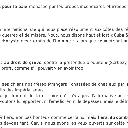
 pour la paix
menacée par les propos incendiaires et irresp
on internationaliste qui nous place résolument aux côtés des r
de guerres et de misère. Nous, nous disons haut et fort «
Cuba Si
rkozyste des « droits de l’homme », alors que ceux ci sont au
es au droit de grève
, contre la prétendue « équité » (Sarkozy 
rofs, comme s’il pouvait y en avoir trop !
 des chiens nos frères étrangers , chassées de chez eux par l
its des impérialismes.
x qui tentent de faire croire qu’il n’y a pas d’alternative au
ulons lui apporter : ni l’améliorer, ni le dépasser, mais le détr
éritiers, non pas honteux comme certains, mais
fiers, du comb
 devons tant. Car, si nous avons les yeux ouverts sur cette his