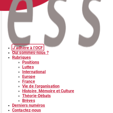
J’adhère à l’OCF
Qui sommes-nous ?
Rubriques
Positions
Luttes
International
Europe
France
Vie de l’organisation
Histoire, Mémoire et Culture
Théorie-Débats
Brèves
Derniers numéros
Contactez-nous