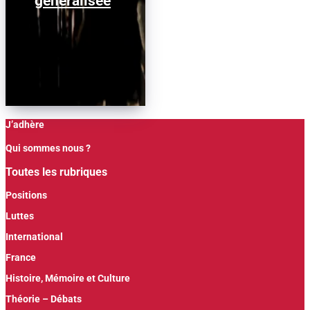
généralisée
J’adhère
Qui sommes nous ?
Toutes les rubriques
Positions
Luttes
International
France
Histoire, Mémoire et Culture
Théorie – Débats