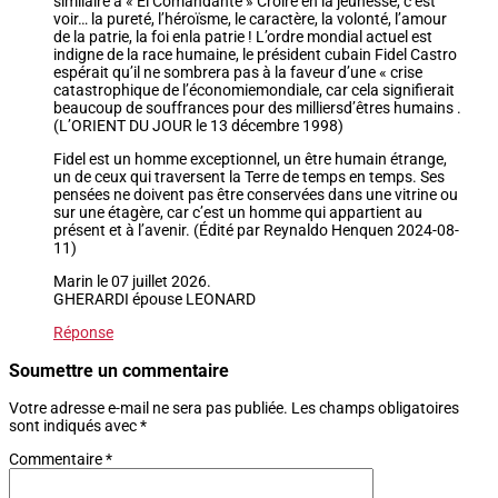
similaire à « El Comandante » Croire en la jeunesse, c’est
voir… la pureté, l’héroïsme, le caractère, la volonté, l’amour
de la patrie, la foi enla patrie ! L’ordre mondial actuel est
indigne de la race humaine, le président cubain Fidel Castro
espérait qu’il ne sombrera pas à la faveur d’une « crise
catastrophique de l’économiemondiale, car cela signifierait
beaucoup de souffrances pour des milliersd’êtres humains .
(L’ORIENT DU JOUR le 13 décembre 1998)
Fidel est un homme exceptionnel, un être humain étrange,
un de ceux qui traversent la Terre de temps en temps. Ses
pensées ne doivent pas être conservées dans une vitrine ou
sur une étagère, car c’est un homme qui appartient au
présent et à l’avenir. (Édité par Reynaldo Henquen 2024-08-
11)
Marin le 07 juillet 2026.
GHERARDI épouse LEONARD
Réponse
Soumettre un commentaire
Votre adresse e-mail ne sera pas publiée.
Les champs obligatoires
sont indiqués avec
*
Commentaire
*