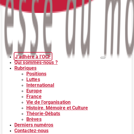
J’adhère à l’OCF
Qui sommes-nous ?
Rubriques
Positions
Luttes
International
Europe
France
Vie de l’organisation
Histoire, Mémoire et Culture
Théorie-Débats
Brèves
Derniers numéros
Contactez-nous