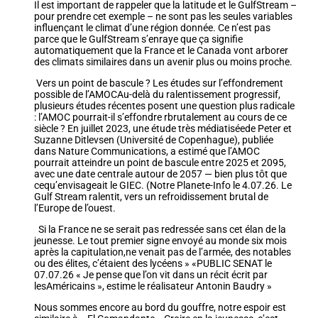
Il est important de rappeler que la latitude et le GulfStream –
pour prendre cet exemple – ne sont pas les seules variables
influençant le climat d’une région donnée. Ce n’est pas
parce que le GulfStream s’enraye que ça signifie
automatiquement que la France et le Canada vont arborer
des climats similaires dans un avenir plus ou moins proche.
Vers un point de bascule ? Les études sur l’effondrement
possible de l’AMOCAu-delà du ralentissement progressif,
plusieurs études récentes posent une question plus radicale
: l’AMOC pourrait-il s’effondre rbrutalement au cours de ce
siècle ? En juillet 2023, une étude très médiatiséede Peter et
Suzanne Ditlevsen (Université de Copenhague), publiée
dans Nature Communications, a estimé que l’AMOC
pourrait atteindre un point de bascule entre 2025 et 2095,
avec une date centrale autour de 2057 — bien plus tôt que
cequ’envisageait le GIEC. (Notre Planete-Info le 4.07.26. Le
Gulf Stream ralentit, vers un refroidissement brutal de
l’Europe de l’ouest.
Si la France ne se serait pas redressée sans cet élan de la
jeunesse. Le tout premier signe envoyé au monde six mois
après la capitulation,ne venait pas de l’armée, des notables
ou des élites, c’étaient des lycéens » «PUBLIC SENAT le
07.07.26 « Je pense que l’on vit dans un récit écrit par
lesAméricains », estime le réalisateur Antonin Baudry »
Nous sommes encore au bord du gouffre, notre espoir est