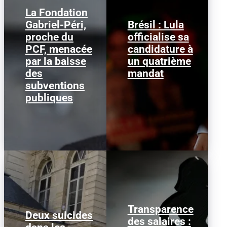
La Fondation
Gabriel-Péri,
Brésil : Lula
Guillaume Roubaud-
proche du
officialise sa
Lula da Silva dimanche
Quashie, président de la
2 août 2026, au congrès
PCF, menacée
candidature à
Fondation Gabriel-Péri
du Parti des travailleurs
et membre de la
par la baisse
un quatrième
à São Paulo - AFP Le...
direction du PCF...
des
mandat
subventions
publiques
Transparence
Deux suicides
des salaires :