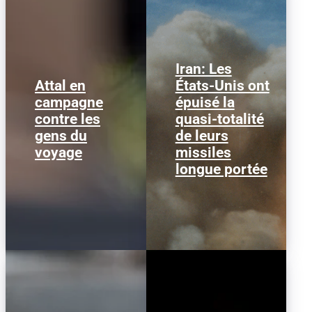
Iran: Les
Attal en
États-Unis ont
Lancement d'un missile
Gabriel Attal lors de sa
campagne
épuisé la
ATACMS depuis un
tournée antitzigane le 4
système M270 MLRS.
contre les
août en Vendée. (Photo:
quasi-totalité
L'armée américaine a
Tom PHAM VAN SUU /...
gens du
de leurs
épuisé la...
voyage
missiles
longue portée