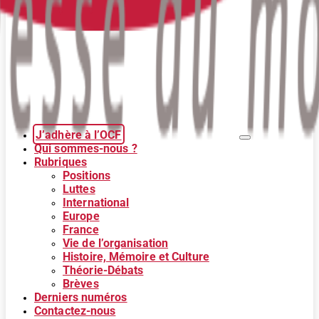
J’adhère à l’OCF
Qui sommes-nous ?
Rubriques
Positions
Luttes
International
Europe
France
Vie de l’organisation
Histoire, Mémoire et Culture
Théorie-Débats
Brèves
Derniers numéros
Contactez-nous