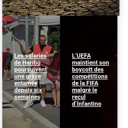
Les salariés
L’UEFA
de Haribo
maintient son
Image d'illustration : ©
PHOTO M.R. Les
Dado Ruvic, Reuters
poursuivent
salariés de l'usine
boycott des
L'Union des
Haribo de Marseille sont
une grève
compétitions
associations
entrés dans leur sixième
européennes de
entamée
semaine de...
de la FIFA
football...
depuis six
malgré le
semaines
recul
d’Infantino