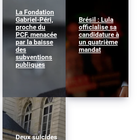
La Fondation
Gabriel-Péri,
Brésil : Lula
Guillaume Roubaud-
proche du
officialise sa
Lula da Silva dimanche
Quashie, président de la
2 août 2026, au congrès
PCF, menacée
candidature à
Fondation Gabriel-Péri
du Parti des travailleurs
et membre de la
par la baisse
un quatrième
à São Paulo - AFP Le...
direction du PCF...
des
mandat
subventions
publiques
Deux suicides