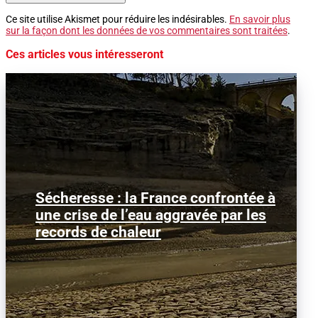
Ce site utilise Akismet pour réduire les indésirables.
En savoir plus
sur la façon dont les données de vos commentaires sont traitées
.
Ces articles vous intéresseront
Sécheresse : la France confrontée à
Image d'illustration : Le Tage à sec dans
une crise de l’eau aggravée par les
la région de Guadalajara, en Espagne.
La France traverse...
records de chaleur