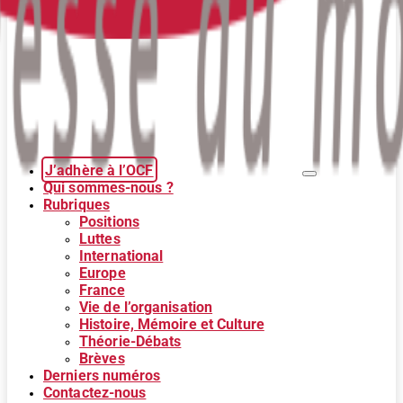
J’adhère à l’OCF
Qui sommes-nous ?
Rubriques
Positions
Luttes
International
Europe
France
Vie de l’organisation
Histoire, Mémoire et Culture
Théorie-Débats
Brèves
Derniers numéros
Contactez-nous