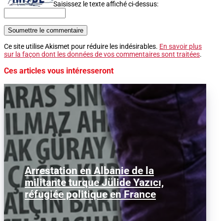
Saisissez le texte affiché ci-dessus:
Soumettre le commentaire
Ce site utilise Akismet pour réduire les indésirables.
En savoir plus
sur la façon dont les données de vos commentaires sont traitées
.
Ces articles vous intéresseront
Arrestation en Albanie de la
Jülide Yazıcı, militante marxiste et
militante turque Jülide Yazıcı,
réfugiée politique turque vivant en
France depuis plus de...
réfugiée politique en France