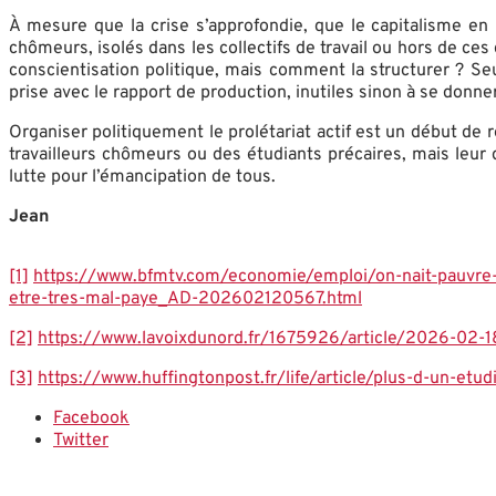
À mesure que la crise s’approfondie, que le capitalisme en 
chômeurs, isolés dans les collectifs de travail ou hors de ces
conscientisation politique, mais comment la structurer ? Seu
prise avec le rapport de production, inutiles sinon à se donn
Organiser politiquement le prolétariat actif est un début de r
travailleurs chômeurs ou des étudiants précaires, mais leur 
lutte pour l’émancipation de tous.
Jean
[1]
https://www.bfmtv.com/economie/emploi/on-nait-pauvre-e
etre-tres-mal-paye_AD-202602120567.html
[2]
https://www.lavoixdunord.fr/1675926/article/2026-02-1
[3]
https://www.huffingtonpost.fr/life/article/plus-d-un-etud
Facebook
Twitter