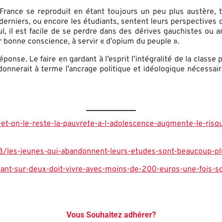
France se reproduit en étant toujours un peu plus austère, tou
 derniers, ou encore les étudiants, sentent leurs perspectives d
l, il est facile de se perdre dans des dérives gauchistes ou a
er bonne conscience, à servir « d’opium du peuple ».
éponse. Le faire en gardant à l’esprit l’intégralité de la class
donnerait à terme l’ancrage politique et idéologique nécessair
t-on-le-reste-la-
pauvrete-a-l-adolescence-augmente-le-risq
8/les-jeunes-qui-abandonnent-
leurs-etudes-sont-beaucoup-p
iant-sur-deux-doit-vivre-avec-
moins-de-200-euros-une-fois-s
Vous Souhaitez adhérer?