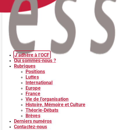
J’adhère à l’OCF
Qui sommes-nous ?
Rubriques
Positions
Luttes
International
Europe
France
Vie de l’organisation
Histoire, Mémoire et Culture
Théorie-Débats
Brèves
Derniers numéros
Contactez-nous