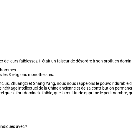
e leurs faiblesses, Il était un faiseur de désordre à son profit en dominant
ls hommes.
s les 3 religions monothéistes.
ncius, Zhuangzi et Shang Yang, nous nous rappelons le pouvoir durable des 
 héritage intellectuel de la Chine ancienne et de sa contribution permanen
l que le fort domine le faible, que la multitude opprime le petit nombre, 
 indiqués avec
*