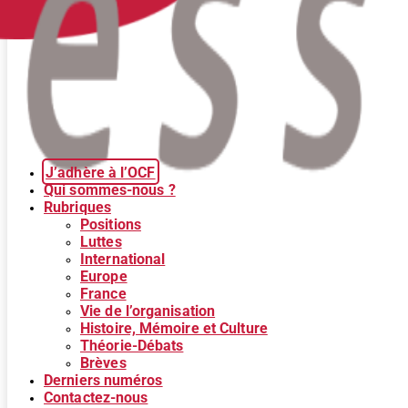
J’adhère à l’OCF
Qui sommes-nous ?
Rubriques
Positions
Luttes
International
Europe
France
Vie de l’organisation
Histoire, Mémoire et Culture
Théorie-Débats
Brèves
Derniers numéros
Contactez-nous