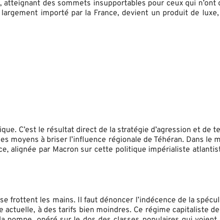
, atteignant des sommets insupportables pour ceux qui n’ont d’a
 largement importé par la France, devient un produit de luxe, 
ique. C’est le résultat direct de la stratégie d’agression et de 
s les moyens à briser l’influence régionale de Téhéran. Dans le 
, alignée par Macron sur cette politique impérialiste atlantis
 frottent les mains. Il faut dénoncer l’indécence de la spécula
ise actuelle, à des tarifs bien moindres. Ce régime capitaliste
la pompe, opéré sur le dos des classes populaires qui voient l