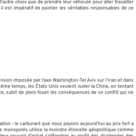
utre choix que de prendre leur véhicule pour aller travailler
il est impératif de pointer les véritables responsables de ce
tension imposée par l’axe Washington-Tel Aviv sur l’Iran et dans
même temps, les États-Unis veulent isoler la Chine, en tentant
te, subit de plein fouet les conséquences de ce conflit qui ne
tion : le carburant que nous payons aujourd’hui au prix fort a
 des monopoles utilise la moindre étincelle géopolitique comme
eur pouvoir d’achat s’effondrer au profit des dividendes des