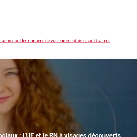
a façon dont les données de vos commentaires sont traitées
.
Le RN trahit ses électeurs. Voici le constat ébahi que
ociaux : l’UE et le RN à visages découverts