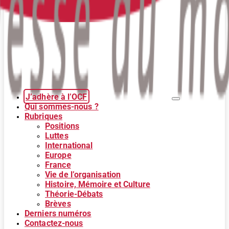
J’adhère à l’OCF
Qui sommes-nous ?
Rubriques
Positions
Luttes
International
Europe
France
Vie de l’organisation
Histoire, Mémoire et Culture
Théorie-Débats
Brèves
Derniers numéros
Contactez-nous