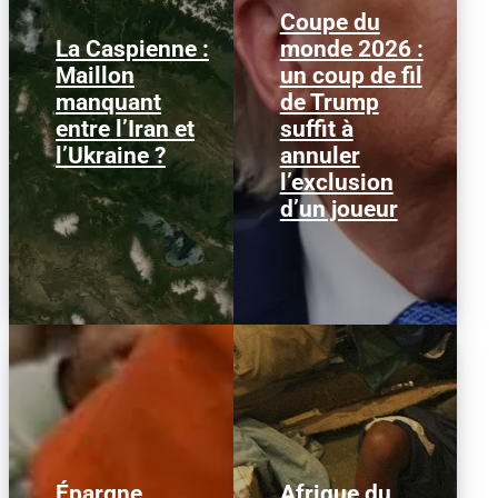
Coupe du
La Caspienne :
monde 2026 :
Samedi 25 juillet 2026,
Le 1er juillet 2026,
Maillon
un coup de fil
des drones ukrainiens
l'attaquant américain
manquant
de Trump
ont frappé plusieurs
Folarin Balogun recevait
cibles en mer Caspienne,
un carton rouge
entre l’Iran et
suffit à
parmi...
parfaitement...
l’Ukraine ?
annuler
l’exclusion
d’un joueur
Épargne
Afrique du