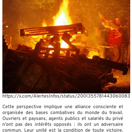
https://x.com/AlertesInfos/status/2001355781443060083
Cette perspective implique une alliance consciente et
organisée des bases combatives du monde du travail.
Ouvriers et paysans, agents publics et salariés du privé
n’ont pas des intérêts opposés : ils ont un adversaire
commun. Leur unité est la condition de toute victoire.